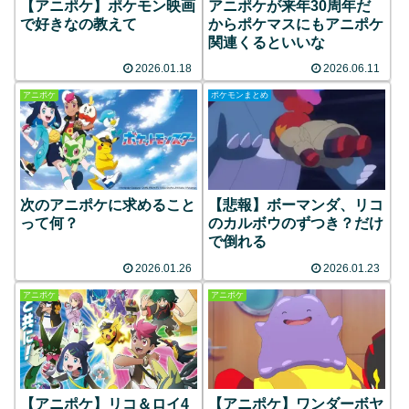
【アニポケ】ポケモン映画
アニポケが来年30周年だ
で好きなの教えて
からポケマスにもアニポケ
関連くるといいな
2026.01.18
2026.06.11
アニポケ
ポケモンまとめ
次のアニポケに求めること
【悲報】ボーマンダ、リコ
って何？
のカルボウのずつき？だけ
で倒れる
2026.01.26
2026.01.23
アニポケ
アニポケ
【アニポケ】リコ＆ロイ4
【アニポケ】ワンダーボヤ