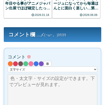
年目やる事がアニメジャパ
ージュになってから毎週ほ
ン出展でほぼ確定したっぽ
んとに面白く楽しい…第
い
139話「ないしょのメタモ
2026.01.18
2026.06.06
ン狂詩曲（ラプソディ）」
コメント欄
....〆(･ω･。)ｶｷｶｷ
コメント
※
B