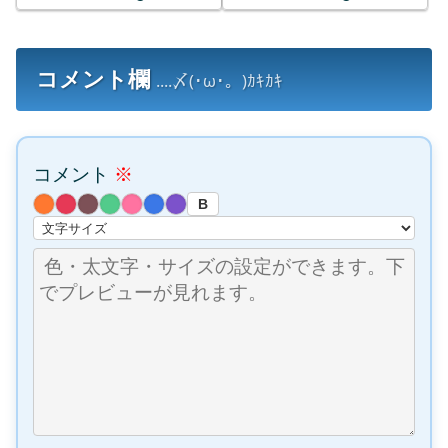
コメント欄
....〆(･ω･。)ｶｷｶｷ
コメント
※
B