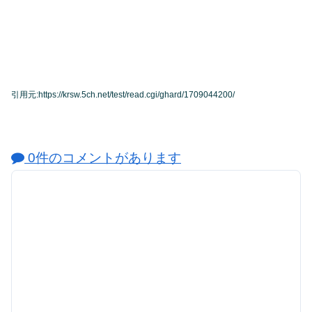
引用元:https://krsw.5ch.net/test/read.cgi/ghard/1709044200/
0件のコメントがあります