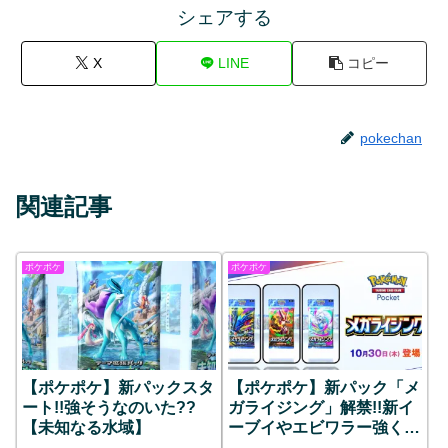
シェアする
X
LINE
コピー
pokechan
関連記事
ポケポケ
ポケポケ
【ポケポケ】新パックスタ
【ポケポケ】新パック「メ
ート!!強そうなのいた??
ガライジング」解禁!!新イ
【未知なる水域】
ーブイやエビワラー強くな
い??