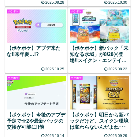
2025.08.28
2025.10.30
ポケポケ
ポケポケ
【ポケポケ】アプデ来た
【ポケポケ】新パック「未
な!!来年夏…!?
知なる水域」が8/28㈭登
場!!スイクン・エンテイ・
ライコウのexなどが収録
2025.10.25
2025.08.22
ポケポケ
ポケポケ
【ポケポケ】今後のアプデ
【ポケポケ】明日から新パ
予定で☆2や最新パックの
ックだけど、スイクン環境
交換が可能に!!他
は変わらないんだよね･･･
2025.10.14
2025.09.29