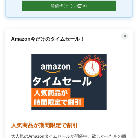
×
「聴く」読書で時間を有効活用
Audible オーディオブック
プロの朗読で「聴く」読書。通勤中や家事の合間が、あな