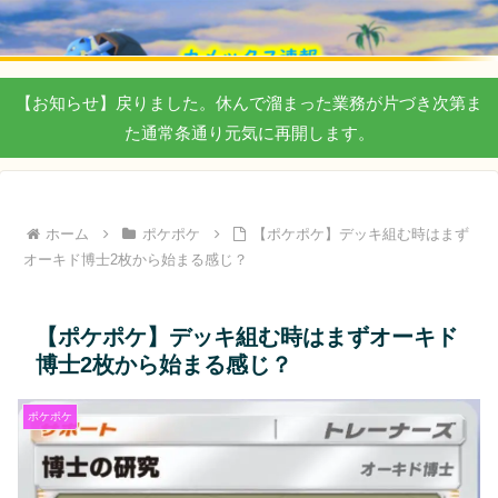
【お知らせ】戻りました。休んで溜まった業務が片づき次第ま
た通常条通り元気に再開します。
ホーム
ポケポケ
【ポケポケ】デッキ組む時はまず
オーキド博士2枚から始まる感じ？
【ポケポケ】デッキ組む時はまずオーキド
博士2枚から始まる感じ？
ポケポケ