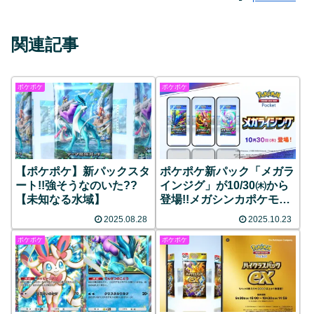
関連記事
ポケポケ
ポケポケ
【ポケポケ】新パックスタ
ポケポケ新パック「メガラ
ート!!強そうなのいた??
インジグ」が10/30㈭から
【未知なる水域】
登場!!メガシンカポケモン
が多数収録!!
2025.08.28
2025.10.23
ポケポケ
ポケポケ