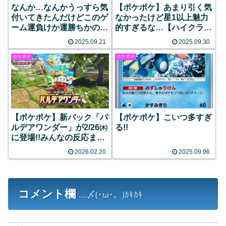
なんか…なんかうっすら気
【ポケポケ】あまり引く気
付いてきたんだけどこのゲ
なかったけど星1以上魅力
ーム運負けか運勝ちかの二
的すぎるな…【ハイクラス
択しか無い…！？
パック】
2025.09.21
2025.09.30
ポケポケ
ポケポケ
【ポケポケ】新パック「パ
【ポケポケ】こいつ多すぎ
ルデアワンダー」が2/26㈭
る!!
に登場!!みんなの反応まと
め
2026.02.20
2025.09.06
コメント欄
....〆(･ω･。)ｶｷｶｷ