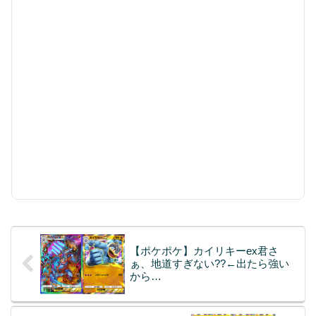
【ポケポケ】カイリキーex君さ
ぁ、地道すぎない??←出たら強い
から…