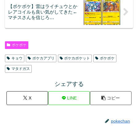
【ポケポケ】雷はライチュウとか
レアコイルも良い気がしてきた←
マチスさんを信じろ…
ポケポケ
キョウ
ポケカアプリ
ポケカポケット
ポケポケ
マタドガス
シェアする
X
LINE
コピー
pokechan