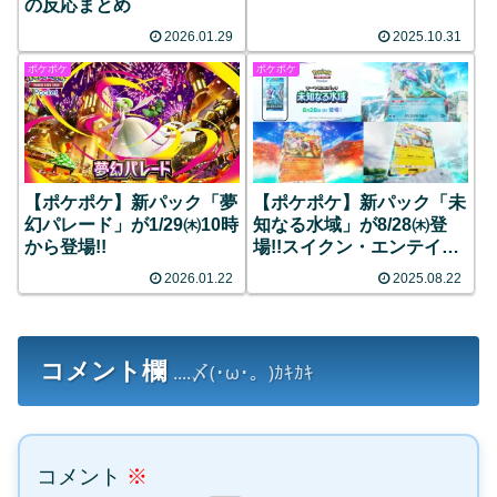
の反応まとめ
2026.01.29
2025.10.31
ポケポケ
ポケポケ
【ポケポケ】新パック「夢
【ポケポケ】新パック「未
幻パレード」が1/29㈭10時
知なる水域」が8/28㈭登
から登場!!
場!!スイクン・エンテイ・
ライコウのexなどが収録
2026.01.22
2025.08.22
コメント欄
....〆(･ω･。)ｶｷｶｷ
コメント
※