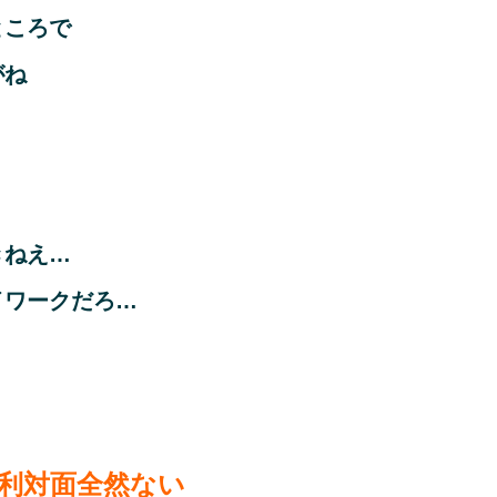
ところで
がね
きねえ…
イワークだろ…
利対面全然ない