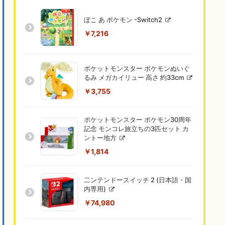
ぽこ あ ポケモン -Switch2
￥7,216
ポケットモンスター ポケモンぬいぐ
るみ メガカイリュー 高さ 約33cm
￥3,755
ポケットモンスター ポケモン30周年
記念 モンコレ旅立ちの3匹セット カ
ントー地方
￥1,814
二ンテンドースイッチ 2 (日本語・国
内専用)
￥74,980