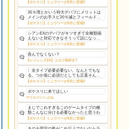
さえあんまり行ってないや
【ポケスリ】ミュウツーが9月に登場!!
35％増とかいう特大デバフにメリットは
メインのお手スピ20％減とフィールド効
果のみフェアリーノーマルとか引いたら
【ポケスリ】ミュウツーが9月に登場!!
まともに料理も作れないし終わり控えめ
に言ってカス
シアンEXのデバフがキツすぎて全種類揃
えないと対応できなそうって話になって
るわ
【ポケスリ】ミュウツーが9月に登場!!
呑んでなくない？
【レジェンズZA】ユカリ様好き?
〉全タイプ必要必要ない。なんとでもな
る。つか仮に必須だとしても正直そんな
もんに付き合う気は無い。運営は時間の
【ポケスリ】ミュウツーが9月に登場!!
リソースを甘く見すぎなのよ。ポケスリ
やったことないやろうなと思ってる。〉
ポケスリに来てほしい
ラピスEX最短二年後...
マリルリいいよね
まじでこれすぎるこのゲームタイプの種
類こんなに分ける必要なかったと思うわ
【ポケスリ】ミュウツーが9月に登場!!
きのみ固定の島がこれ以上でないならラ