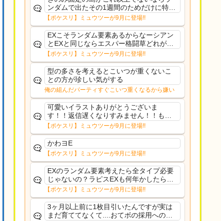
ンダムで出たその1週間のためだけに特定
のタイプにリソース割くのなんだかむな
【ポケスリ】ミュウツーが9月に登場!!
しい気がするわ出番がないってわけじゃ
ないから無駄ではないんだけど
EXこそランダム要素あるからなーシアン
とEXと同じならエスパー格闘草どれが事
前に来るか分からんから、積む必要があ
【ポケスリ】ミュウツーが9月に登場!!
るミュウツーは使いにくくね？って思っ
た
型の多さを考えるとこいつが重くないこ
との方が珍しい気がする
俺の組んだパーティすぐこいつ重くなるから嫌い
可愛いイラストありがとうございま
す！！返信遅くなりすみません！！もう
少ししたら通常再開できます！
【ポケスリ】ミュウツーが9月に登場!!
かわヨE
【ポケスリ】ミュウツーが9月に登場!!
EXのランダム要素考えたら全タイプ必要
じゃないの？ラピスEXも何年かしたら来
るだろうし後から厳選したい育てたいっ
【ポケスリ】ミュウツーが9月に登場!!
て思ってもどうにもならないのがこのゲ
ームだしな
3ヶ月以上前に1枚目引いたんですが実は
まだ育ててなくて....おてボの採用への影