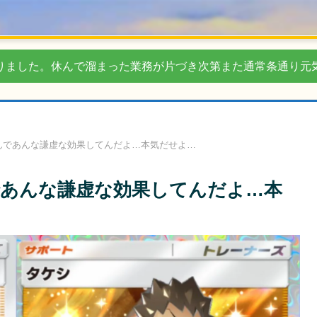
りました。休んで溜まった業務が片づき次第また通常条通り元
んであんな謙虚な効果してんだよ…本気だせよ…
あんな謙虚な効果してんだよ…本