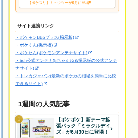
響は勉強になります。ありがとうござい
【ポケスリ】ミュウツーが9月に登場!!
ますオイルはだいぶ強めのABBレントラ
ーいて芋の方が不安なんで1枚目にしよう
かなと思...
サイト連携リンク
・ポケモンBBSプラス(掲示板)
・ポケくん(掲示板)
・ポケたん(ポケモンアンテナサイト)
・5ch公式アンテナ(5ちゃんねる掲示板の公式アンテ
ナサイト)
・トレカジャパン(最新のポケカの相場を簡単に比較
できるサイト)
1週間の人気記事
【ポケポケ】新テーマ拡
張パック「ミラクルデイ
ズ」が6月30日に登場！