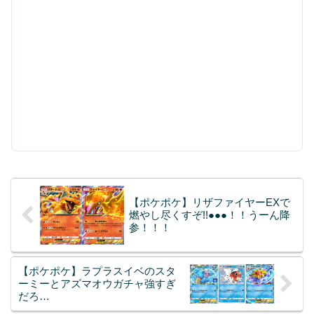
【ポケポケ】リザファイヤーEXで
燃やし尽くすぞ!!●●●！！うーん降
参！！！
【ポケポケ】ラプラスイベのスタ
ーミーとアズマオウガチャ強すぎ
だろ…