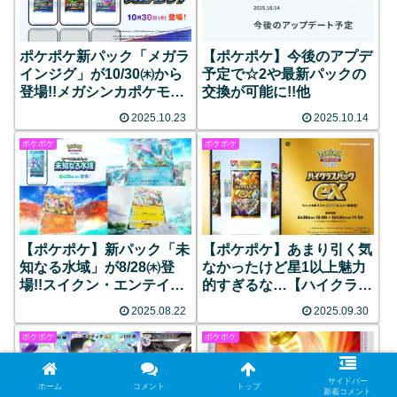
ポケポケ新パック「メガラ
【ポケポケ】今後のアプデ
インジグ」が10/30㈭から
予定で☆2や最新パックの
登場!!メガシンカポケモン
交換が可能に!!他
が多数収録!!
2025.10.23
2025.10.14
ポケポケ
ポケポケ
【ポケポケ】新パック「未
【ポケポケ】あまり引く気
知なる水域」が8/28㈭登
なかったけど星1以上魅力
場!!スイクン・エンテイ・
的すぎるな…【ハイクラス
ライコウのexなどが収録
パック】
2025.08.22
2025.09.30
ポケポケ
ポケポケ
サイドバー
ホーム
コメント
トップ
新着コメント