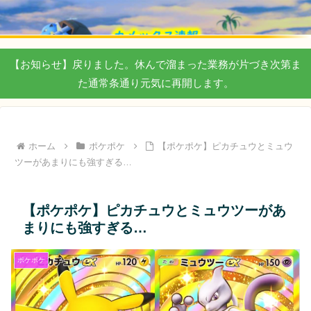
【お知らせ】戻りました。休んで溜まった業務が片づき次第ま
た通常条通り元気に再開します。
ホーム
ポケポケ
【ポケポケ】ピカチュウとミュウ
ツーがあまりにも強すぎる…
【ポケポケ】ピカチュウとミュウツーがあ
まりにも強すぎる…
ポケポケ