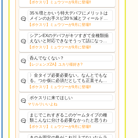
さえあんまり行ってないや
【ポケスリ】ミュウツーが9月に登場!!
35％増とかいう特大デバフにメリットは
メインのお手スピ20％減とフィールド効
果のみフェアリーノーマルとか引いたら
【ポケスリ】ミュウツーが9月に登場!!
まともに料理も作れないし終わり控えめ
に言ってカス
シアンEXのデバフがキツすぎて全種類揃
えないと対応できなそうって話になって
るわ
【ポケスリ】ミュウツーが9月に登場!!
呑んでなくない？
【レジェンズZA】ユカリ様好き?
〉全タイプ必要必要ない。なんとでもな
る。つか仮に必須だとしても正直そんな
もんに付き合う気は無い。運営は時間の
【ポケスリ】ミュウツーが9月に登場!!
リソースを甘く見すぎなのよ。ポケスリ
やったことないやろうなと思ってる。〉
ポケスリに来てほしい
ラピスEX最短二年後...
マリルリいいよね
まじでこれすぎるこのゲームタイプの種
類こんなに分ける必要なかったと思うわ
【ポケスリ】ミュウツーが9月に登場!!
きのみ固定の島がこれ以上でないならラ