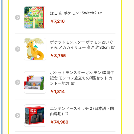
ぽこ あ ポケモン -Switch2
￥7,216
ポケットモンスター ポケモンぬいぐ
るみ メガカイリュー 高さ 約33cm
￥3,755
ポケットモンスター ポケモン30周年
記念 モンコレ旅立ちの3匹セット カ
ントー地方
￥1,814
二ンテンドースイッチ 2 (日本語・国
内専用)
￥74,980