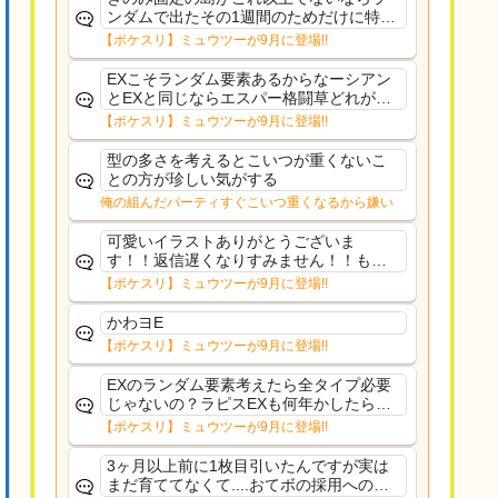
ンダムで出たその1週間のためだけに特定
のタイプにリソース割くのなんだかむな
【ポケスリ】ミュウツーが9月に登場!!
しい気がするわ出番がないってわけじゃ
ないから無駄ではないんだけど
EXこそランダム要素あるからなーシアン
とEXと同じならエスパー格闘草どれが事
前に来るか分からんから、積む必要があ
【ポケスリ】ミュウツーが9月に登場!!
るミュウツーは使いにくくね？って思っ
た
型の多さを考えるとこいつが重くないこ
との方が珍しい気がする
俺の組んだパーティすぐこいつ重くなるから嫌い
可愛いイラストありがとうございま
す！！返信遅くなりすみません！！もう
少ししたら通常再開できます！
【ポケスリ】ミュウツーが9月に登場!!
かわヨE
【ポケスリ】ミュウツーが9月に登場!!
EXのランダム要素考えたら全タイプ必要
じゃないの？ラピスEXも何年かしたら来
るだろうし後から厳選したい育てたいっ
【ポケスリ】ミュウツーが9月に登場!!
て思ってもどうにもならないのがこのゲ
ームだしな
3ヶ月以上前に1枚目引いたんですが実は
まだ育ててなくて....おてボの採用への影