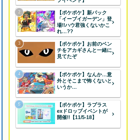
プイベント】
【ポケポケ】新パック
「イーブイガーデン」登
場!!ハウ君強くないかこ
れ…??
【ポケポケ】お前のベン
チをアカギさんと一緒に
見てたぞ
【ポケポケ】なんか…意
外とそこまで怖くないと
いうか…
【ポケポケ】ラプラス
exドロップイベントが
開催!!【11/5-18】