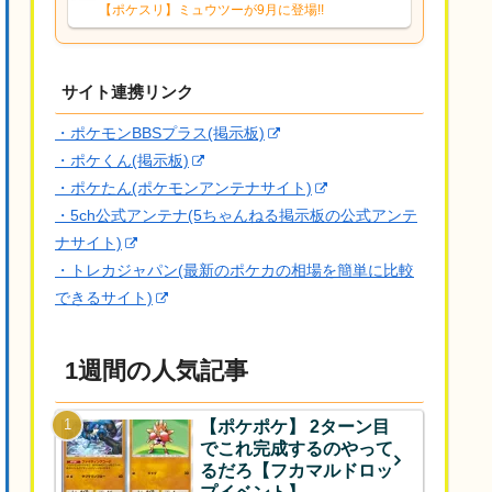
響は勉強になります。ありがとうござい
【ポケスリ】ミュウツーが9月に登場!!
ますオイルはだいぶ強めのABBレントラ
ーいて芋の方が不安なんで1枚目にしよう
かなと思...
サイト連携リンク
・ポケモンBBSプラス(掲示板)
・ポケくん(掲示板)
・ポケたん(ポケモンアンテナサイト)
・5ch公式アンテナ(5ちゃんねる掲示板の公式アンテ
ナサイト)
・トレカジャパン(最新のポケカの相場を簡単に比較
できるサイト)
1週間の人気記事
【ポケポケ】 2ターン目
でこれ完成するのやって
るだろ【フカマルドロッ