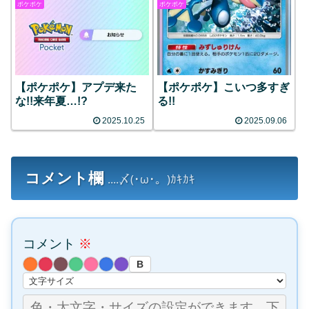
ポケポケ
ポケポケ
【ポケポケ】アプデ来た
【ポケポケ】こいつ多すぎ
な!!来年夏…!?
る!!
2025.10.25
2025.09.06
コメント欄
....〆(･ω･。)ｶｷｶｷ
コメント
※
B