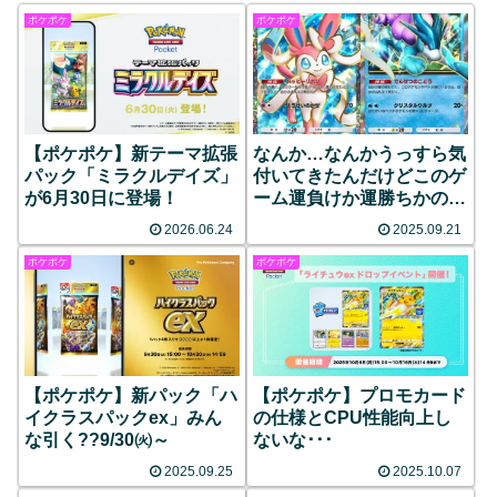
ポケポケ
ポケポケ
【ポケポケ】新テーマ拡張
なんか…なんかうっすら気
パック「ミラクルデイズ」
付いてきたんだけどこのゲ
が6月30日に登場！
ーム運負けか運勝ちかの二
択しか無い…！？
2026.06.24
2025.09.21
ポケポケ
ポケポケ
【ポケポケ】新パック「ハ
【ポケポケ】プロモカード
イクラスパックex」みん
の仕様とCPU性能向上し
な引く??9/30㈫～
ないな･･･
2025.09.25
2025.10.07