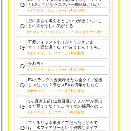
とEXと同じならエスパー格闘草どれが事
前に来るか分からんから、積む必要があ
【ポケスリ】ミュウツーが9月に登場!!
るミュウツーは使いにくくね？って思っ
た
型の多さを考えるとこいつが重くないこ
との方が珍しい気がする
俺の組んだパーティすぐこいつ重くなるから嫌い
可愛いイラストありがとうございま
す！！返信遅くなりすみません！！もう
少ししたら通常再開できます！
【ポケスリ】ミュウツーが9月に登場!!
かわヨE
【ポケスリ】ミュウツーが9月に登場!!
EXのランダム要素考えたら全タイプ必要
じゃないの？ラピスEXも何年かしたら来
るだろうし後から厳選したい育てたいっ
【ポケスリ】ミュウツーが9月に登場!!
て思ってもどうにもならないのがこのゲ
ームだしな
3ヶ月以上前に1枚目引いたんですが実は
まだ育ててなくて....おてボの採用への影
響は勉強になります。ありがとうござい
【ポケスリ】ミュウツーが9月に登場!!
ますオイルはだいぶ強めのABBレントラ
ーいて芋の方が不安なんで1枚目にしよう
マリルリは水単タイプだったけど今で
かなと思...
は、水フェアリーという優秀なタイプだ