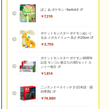
ぽこ あ ポケモン -Switch2
￥7,216
ポケットモンスター ポケモンぬいぐ
るみ メガカイリュー 高さ 約33cm
￥3,755
ポケットモンスター ポケモン30周年
記念 モンコレ旅立ちの3匹セット カ
ントー地方
￥1,814
二ンテンドースイッチ 2 (日本語・国
内専用)
￥74,980