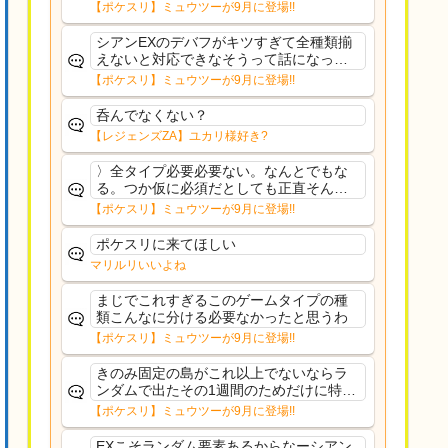
果のみフェアリーノーマルとか引いたら
【ポケスリ】ミュウツーが9月に登場!!
まともに料理も作れないし終わり控えめ
に言ってカス
シアンEXのデバフがキツすぎて全種類揃
えないと対応できなそうって話になって
るわ
【ポケスリ】ミュウツーが9月に登場!!
呑んでなくない？
【レジェンズZA】ユカリ様好き?
〉全タイプ必要必要ない。なんとでもな
る。つか仮に必須だとしても正直そんな
もんに付き合う気は無い。運営は時間の
【ポケスリ】ミュウツーが9月に登場!!
リソースを甘く見すぎなのよ。ポケスリ
やったことないやろうなと思ってる。〉
ポケスリに来てほしい
ラピスEX最短二年後...
マリルリいいよね
まじでこれすぎるこのゲームタイプの種
類こんなに分ける必要なかったと思うわ
【ポケスリ】ミュウツーが9月に登場!!
きのみ固定の島がこれ以上でないならラ
ンダムで出たその1週間のためだけに特定
のタイプにリソース割くのなんだかむな
【ポケスリ】ミュウツーが9月に登場!!
しい気がするわ出番がないってわけじゃ
ないから無駄ではないんだけど
EXこそランダム要素あるからなーシアン