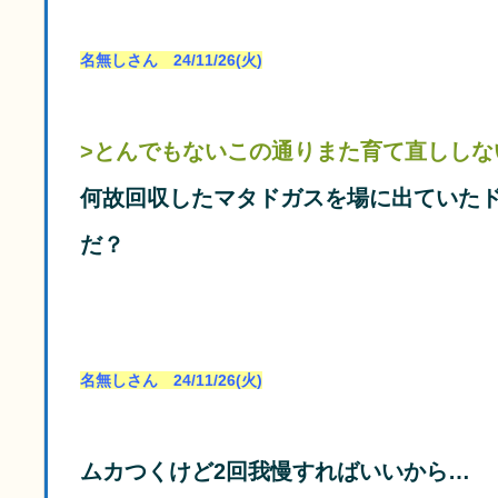
名無しさん 24/11/26(火)
>とんでもないこの通りまた育て直ししな
何故回収したマタドガスを場に出ていた
だ？
名無しさん 24/11/26(火)
ムカつくけど2回我慢すればいいから…