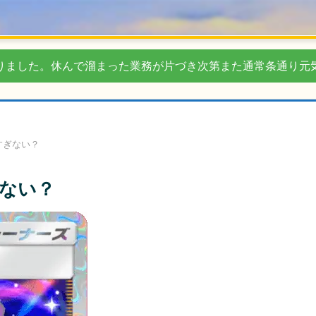
りました。休んで溜まった業務が片づき次第また通常条通り元
すぎない？
ない？