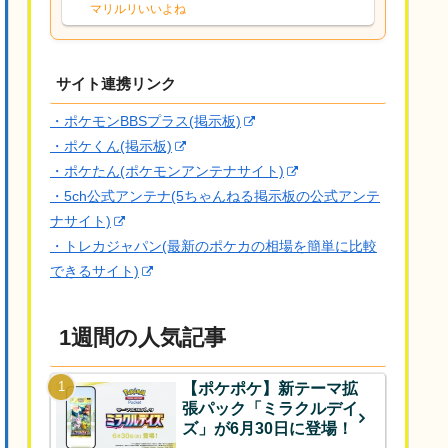
な、後特性力持ちって見た目と全然違う
マリルリいいよね
な
サイト連携リンク
・ポケモンBBSプラス(掲示板)
・ポケくん(掲示板)
・ポケたん(ポケモンアンテナサイト)
・5ch公式アンテナ(5ちゃんねる掲示板の公式アンテ
ナサイト)
・トレカジャパン(最新のポケカの相場を簡単に比較
できるサイト)
1週間の人気記事
【ポケポケ】新テーマ拡
張パック「ミラクルデイ
ズ」が6月30日に登場！