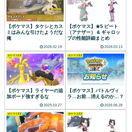
【ポケマス】タケシとカス
【ポケマス】★5 ビート
ミはみんな引けたようだな
（アナザー） & ギャロッ
俺
プの性能詳細まとめ
2026.02.19
2026.03.13
ポケマスEX
ポケマスEX
【ポケマス】ライヤーの追
【ポケマス】バトルヴィ
加ボード強すぎるな
ラ…お前…消えるのか…？
2025.10.27
2026.06.28
ポケマスEX
ポケマスEX