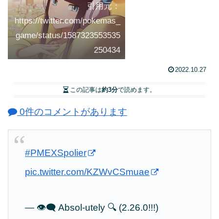
引用元：
https://twitter.com/pokemas_
game/status/1587323553535
250434
2022.10.27
この記事は
約3分
で読めます。
0件のコメントがあります
#PMEXSpolier
pic.twitter.com/KZWvCSmuae
— 👁️‍🗨️ Absol-utely 🔍 (2.26.0!!!)