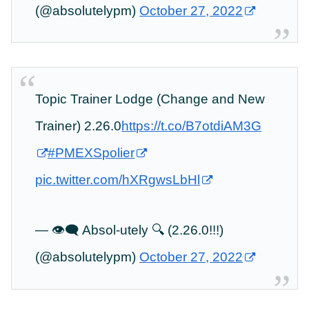
(@absolutelypm)
October 27, 2022
Topic Trainer Lodge (Change and New
Trainer) 2.26.0
https://t.co/B7otdiAM3G
#PMEXSpolier
pic.twitter.com/hXRgwsLbHl
— 👁️‍🗨️ Absol-utely 🔍 (2.26.0!!!)
(@absolutelypm)
October 27, 2022