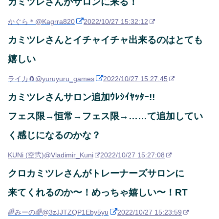
カミツレさんがサロンに来る！
かぐら＊
@Kagrra820
2022/10/27 15:32:12
カミツレさんとイチャイチャ出来るのはとても
嬉しい
ライカ🧲
@yuruyuru_games
2022/10/27 15:27:45
カミツレさんサロン追加ｳﾚｼｲﾔｯﾀｰ!!
フェス限→恒常→フェス限→……て追加してい
く感じになるのかな？
KUNi (空弐)
@Vladimir_Kuni
2022/10/27 15:27:08
クロカミツレさんがトレーナーズサロンに
来てくれるのか〜！めっちゃ嬉しい〜！RT
🌈みーの🌈
@3zJJTZQP1Eby5yu
2022/10/27 15:23:59