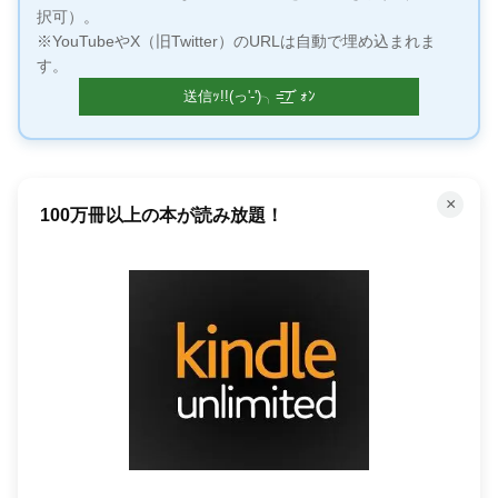
択可）。
※YouTubeやX（旧Twitter）のURLは自動で埋め込まれま
す。
×
100万冊以上の本が読み放題！