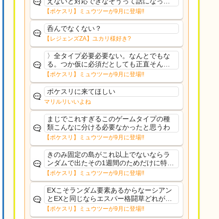
えないと対応できなそうって話になって
るわ
【ポケスリ】ミュウツーが9月に登場!!
呑んでなくない？
【レジェンズZA】ユカリ様好き?
〉全タイプ必要必要ない。なんとでもな
る。つか仮に必須だとしても正直そんな
もんに付き合う気は無い。運営は時間の
【ポケスリ】ミュウツーが9月に登場!!
リソースを甘く見すぎなのよ。ポケスリ
やったことないやろうなと思ってる。〉
ポケスリに来てほしい
ラピスEX最短二年後...
マリルリいいよね
まじでこれすぎるこのゲームタイプの種
類こんなに分ける必要なかったと思うわ
【ポケスリ】ミュウツーが9月に登場!!
きのみ固定の島がこれ以上でないならラ
ンダムで出たその1週間のためだけに特定
のタイプにリソース割くのなんだかむな
【ポケスリ】ミュウツーが9月に登場!!
しい気がするわ出番がないってわけじゃ
ないから無駄ではないんだけど
EXこそランダム要素あるからなーシアン
とEXと同じならエスパー格闘草どれが事
前に来るか分からんから、積む必要があ
【ポケスリ】ミュウツーが9月に登場!!
るミュウツーは使いにくくね？って思っ