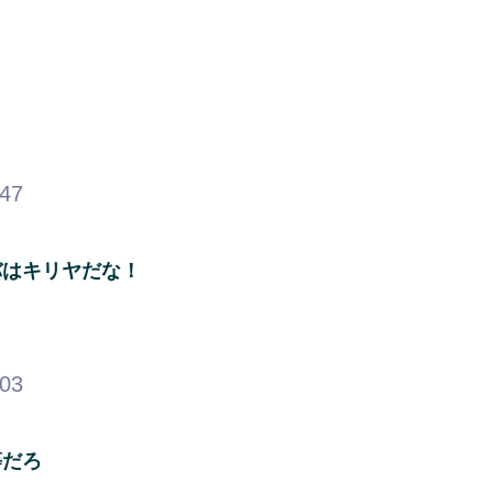
.47
バはキリヤだな！
.03
等だろ