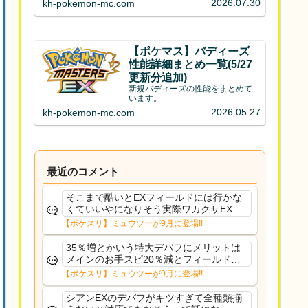
2026.07.30
kh-pokemon-mc.com
【ポケマス】バディーズ
性能詳細まとめ一覧(5/27
更新分追加)
新規バディーズの性能をまとめて
います。
2026.05.27
kh-pokemon-mc.com
最近のコメント
そこまで酷いとEXフィールドには行かな
くていいやになりそう実際ワカクサEXで
さえあんまり行ってないや
【ポケスリ】ミュウツーが9月に登場!!
35％増とかいう特大デバフにメリットは
メインのお手スピ20％減とフィールド効
果のみフェアリーノーマルとか引いたら
【ポケスリ】ミュウツーが9月に登場!!
まともに料理も作れないし終わり控えめ
に言ってカス
シアンEXのデバフがキツすぎて全種類揃