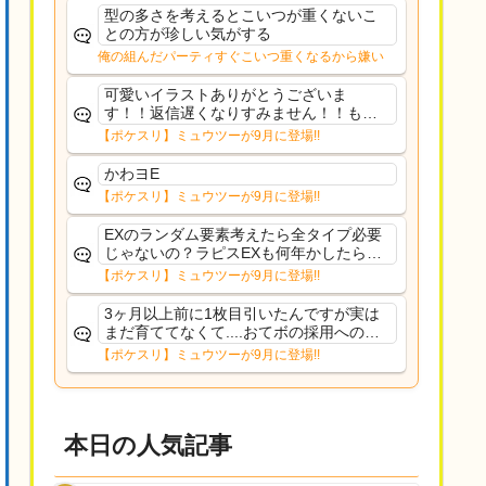
た
型の多さを考えるとこいつが重くないこ
との方が珍しい気がする
俺の組んだパーティすぐこいつ重くなるから嫌い
可愛いイラストありがとうございま
す！！返信遅くなりすみません！！もう
少ししたら通常再開できます！
【ポケスリ】ミュウツーが9月に登場!!
かわヨE
【ポケスリ】ミュウツーが9月に登場!!
EXのランダム要素考えたら全タイプ必要
じゃないの？ラピスEXも何年かしたら来
るだろうし後から厳選したい育てたいっ
【ポケスリ】ミュウツーが9月に登場!!
て思ってもどうにもならないのがこのゲ
ームだしな
3ヶ月以上前に1枚目引いたんですが実は
まだ育ててなくて....おてボの採用への影
響は勉強になります。ありがとうござい
【ポケスリ】ミュウツーが9月に登場!!
ますオイルはだいぶ強めのABBレントラ
ーいて芋の方が不安なんで1枚目にしよう
かなと思...
本日の人気記事