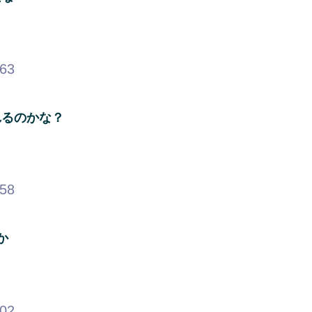
.63
れるのかな？
.58
か
.02