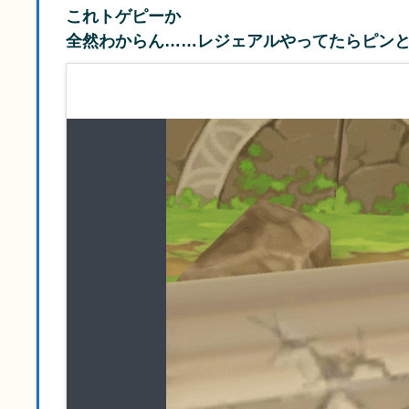
これトゲピーか
全然わからん……レジェアルやってたらピン