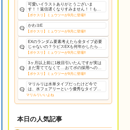
可愛いイラストありがとうございま
す！！返信遅くなりすみません！！もう
少ししたら通常再開できます！
【ポケスリ】ミュウツーが9月に登場!!
かわヨE
【ポケスリ】ミュウツーが9月に登場!!
EXのランダム要素考えたら全タイプ必要
じゃないの？ラピスEXも何年かしたら来
るだろうし後から厳選したい育てたいっ
【ポケスリ】ミュウツーが9月に登場!!
て思ってもどうにもならないのがこのゲ
ームだしな
3ヶ月以上前に1枚目引いたんですが実は
まだ育ててなくて....おてボの採用への影
響は勉強になります。ありがとうござい
【ポケスリ】ミュウツーが9月に登場!!
ますオイルはだいぶ強めのABBレントラ
ーいて芋の方が不安なんで1枚目にしよう
マリルリは水単タイプだったけど今で
かなと思...
は、水フェアリーという優秀なタイプだ
な、後特性力持ちって見た目と全然違う
マリルリいいよね
な
本日の人気記事