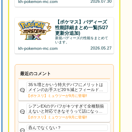
2026.07.30
kh-pokemon-mc.com
【ポケマス】バディーズ
性能詳細まとめ一覧(5/27
更新分追加)
新規バディーズの性能をまとめて
います。
2026.05.27
kh-pokemon-mc.com
最近のコメント
35％増とかいう特大デバフにメリットは
メインのお手スピ20％減とフィールド効
果のみフェアリーノーマルとか引いたら
【ポケスリ】ミュウツーが9月に登場!!
まともに料理も作れないし終わり控えめ
に言ってカス
シアンEXのデバフがキツすぎて全種類揃
えないと対応できなそうって話になって
るわ
【ポケスリ】ミュウツーが9月に登場!!
呑んでなくない？