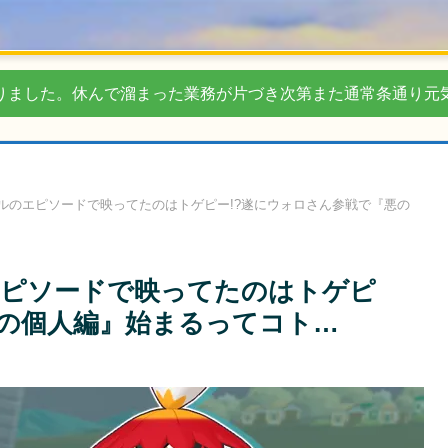
りました。休んで溜まった業務が片づき次第また通常条通り元
ルのエピソードで映ってたのはトゲピー!?遂にウォロさん参戦で『悪の
ピソードで映ってたのはトゲピ
悪の個人編』始まるってコト…