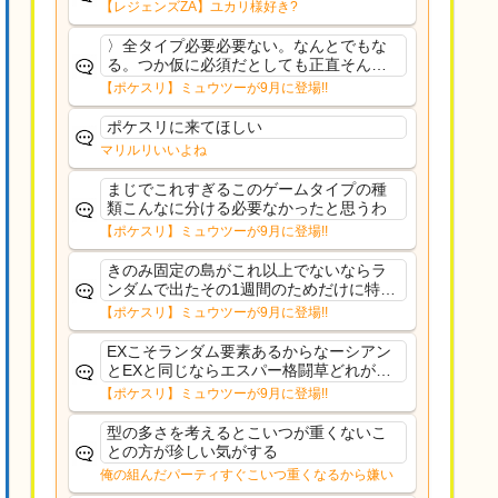
【レジェンズZA】ユカリ様好き?
〉全タイプ必要必要ない。なんとでもな
る。つか仮に必須だとしても正直そんな
もんに付き合う気は無い。運営は時間の
【ポケスリ】ミュウツーが9月に登場!!
リソースを甘く見すぎなのよ。ポケスリ
やったことないやろうなと思ってる。〉
ポケスリに来てほしい
ラピスEX最短二年後...
マリルリいいよね
まじでこれすぎるこのゲームタイプの種
類こんなに分ける必要なかったと思うわ
【ポケスリ】ミュウツーが9月に登場!!
きのみ固定の島がこれ以上でないならラ
ンダムで出たその1週間のためだけに特定
のタイプにリソース割くのなんだかむな
【ポケスリ】ミュウツーが9月に登場!!
しい気がするわ出番がないってわけじゃ
ないから無駄ではないんだけど
EXこそランダム要素あるからなーシアン
とEXと同じならエスパー格闘草どれが事
前に来るか分からんから、積む必要があ
【ポケスリ】ミュウツーが9月に登場!!
るミュウツーは使いにくくね？って思っ
た
型の多さを考えるとこいつが重くないこ
との方が珍しい気がする
俺の組んだパーティすぐこいつ重くなるから嫌い