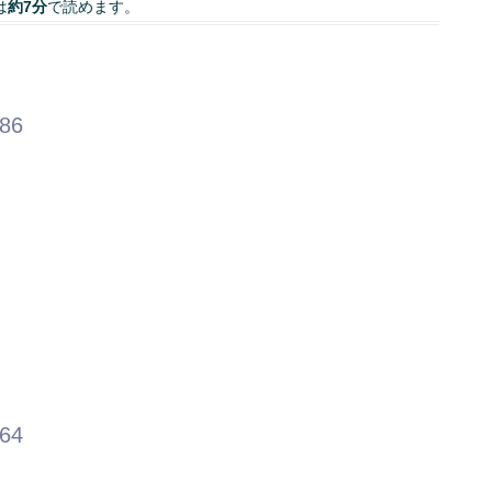
は
約7分
で読めます。
.86
.64