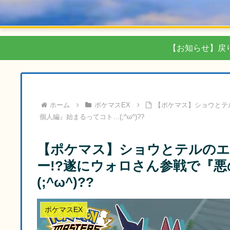
【お知らせ】戻
ホーム
ポケマスEX
【ポケマス】ショウとテ
個人編』始まるってコト…(;^ω^)??
【ポケマス】ショウとテルのエ
ー!?遂にウォロさん参戦で『
(;^ω^)??
ポケマスEX