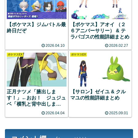
【ポケマス】ジムバトル最
【ポケマス】アオイ （２
終日だぞ
６アニバーサリー） & テ
ラパゴスの性能詳細まとめ
2026.04.10
2026.02.27
ポケマスEX
ポケマスEX
正月ナツメ「腋出しま
【サロン】ゼイユ & クル
す！」←おお！ ジュジュ
マユの性能詳細まとめ
ベ「横乳と背中出しま
す！」←おお！！
2026.04.04
2025.09.01