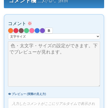
コメント欄
....〆(･ω･。)ｶｷｶｷ
コメント
※
B
👁️ プレビュー (実際の見え方)
入力したコメントがここにリアルタイムで表示され