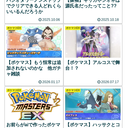
パシオタワーノンストップ
【振袖】キリカやシオネは
でクリアできる人どれくら
源氏名だったってこと??
いいるんだろうか
2025.10.06
2025.10.18
ポケマスEX
ポケマスEX
【ポケマス】もう恒常は追
【ポケマス】アルコスで舞
加されないのかな 他ガチ
台！？
ャ雑談
2026.01.17
2026.07.17
ポケマスEX
ポケマスEX
お前らがaiで作ったポケマ
【ポケマス】ハッサクとコ