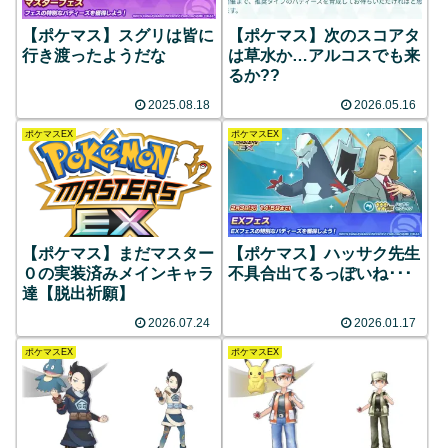
【ポケマス】スグリは皆に
【ポケマス】次のスコアタ
行き渡ったようだな
は草水か…アルコスでも来
るか??
2025.08.18
2026.05.16
ポケマスEX
ポケマスEX
【ポケマス】まだマスター
【ポケマス】ハッサク先生
０の実装済みメインキャラ
不具合出てるっぽいね･･･
達【脱出祈願】
2026.07.24
2026.01.17
ポケマスEX
ポケマスEX