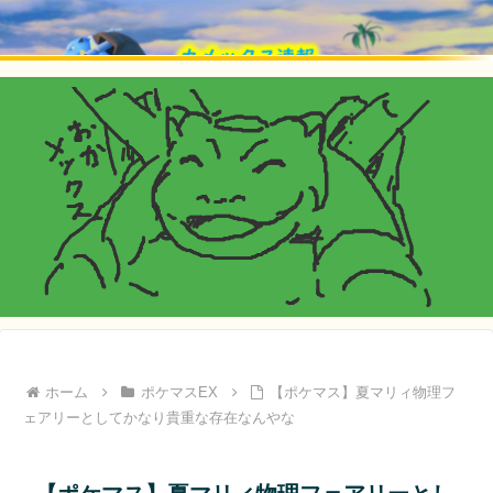
ホーム
ポケマスEX
【ポケマス】夏マリィ物理フ
ェアリーとしてかなり貴重な存在なんやな