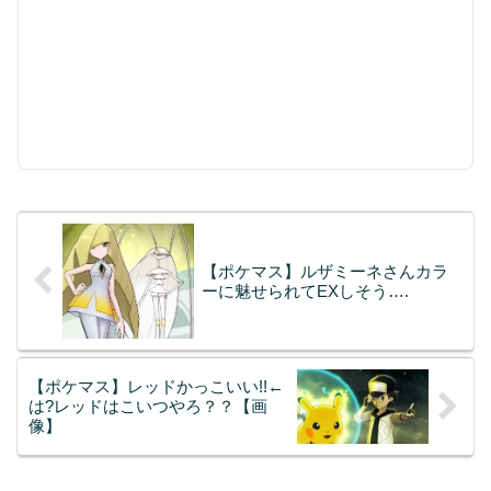
【ポケマス】ルザミーネさんカラ
ーに魅せられてEXしそう….
【ポケマス】レッドかっこいい!!←
は?レッドはこいつやろ？？【画
像】