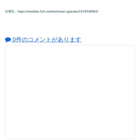
引用元：https://medaka.5ch.net/test/read.cgi/poke/1678538962/
0件のコメントがあります