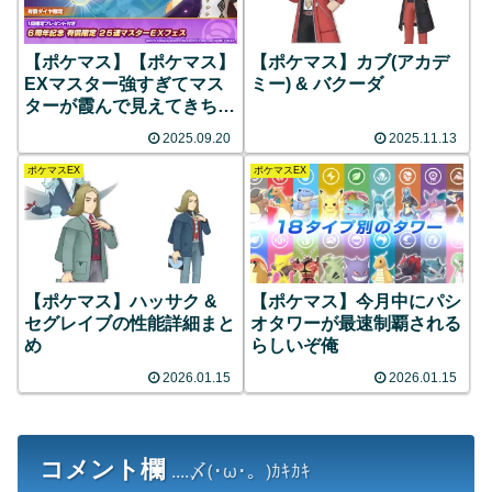
【ポケマス】【ポケマス】
【ポケマス】カブ(アカデ
EXマスター強すぎてマス
ミー) & バクーダ
ターが霞んで見えてきちゃ
うな
2025.09.20
2025.11.13
ポケマスEX
ポケマスEX
【ポケマス】ハッサク &
【ポケマス】今月中にパシ
セグレイブの性能詳細まと
オタワーが最速制覇される
め
らしいぞ俺
2026.01.15
2026.01.15
コメント欄
....〆(･ω･。)ｶｷｶｷ