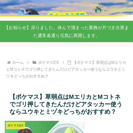
【お知らせ】戻りました。休んで溜まった業務が片づき次第ま
た通常条通り元気に再開します。
ホーム
ポケマスEX
【ポケマス】草弱点はMエリカ
とMコトネでゴリ押してきたんだけどアタッカー使うならユウキとミ
ヅキどっちがおすすめ？
【ポケマス】草弱点はMエリカとMコトネ
でゴリ押してきたんだけどアタッカー使う
ならユウキとミヅキどっちがおすすめ？
ポケマスEX