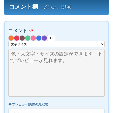
コメント欄
....〆(･ω･。)ｶｷｶｷ
コメント
※
B
👁️ プレビュー (実際の見え方)