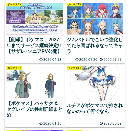
ポケマスEX
ポケマスEX
【朗報】ポケマス、2027
ジムバトルでこいつ強化し
年までサービス継続決定!!
てたら喜ばれるなってキャ
【サザレ･ソニアPV公開】
ラ
2026.04.13
2026.07.26
2026.07.27
ポケマスEX
ポケマスEX
【ポケマス】ハッサク &
ルチアがポケマスで推され
セグレイブの性能詳細まと
ないのって何でなん
め
2026.01.15
2026.05.09