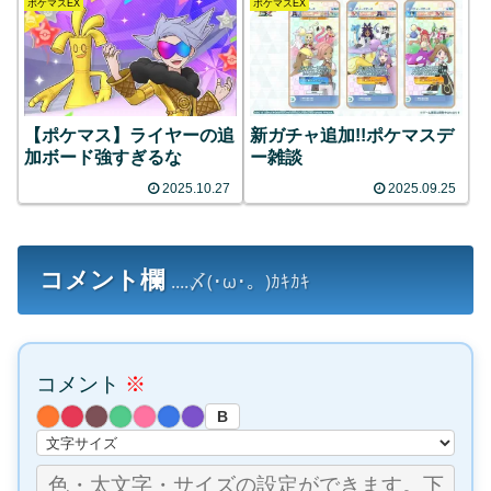
ポケマスEX
ポケマスEX
【ポケマス】ライヤーの追
新ガチャ追加!!ポケマスデ
加ボード強すぎるな
ー雑談
2025.10.27
2025.09.25
コメント欄
....〆(･ω･。)ｶｷｶｷ
コメント
※
B