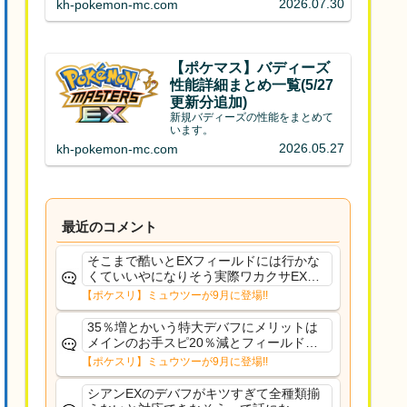
2026.07.30
kh-pokemon-mc.com
【ポケマス】バディーズ
性能詳細まとめ一覧(5/27
更新分追加)
新規バディーズの性能をまとめて
います。
2026.05.27
kh-pokemon-mc.com
最近のコメント
そこまで酷いとEXフィールドには行かな
くていいやになりそう実際ワカクサEXで
さえあんまり行ってないや
【ポケスリ】ミュウツーが9月に登場!!
35％増とかいう特大デバフにメリットは
メインのお手スピ20％減とフィールド効
果のみフェアリーノーマルとか引いたら
【ポケスリ】ミュウツーが9月に登場!!
まともに料理も作れないし終わり控えめ
に言ってカス
シアンEXのデバフがキツすぎて全種類揃