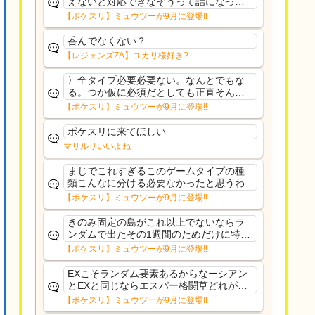
えないと対応できなそうって話になって
るわ
【ポケスリ】ミュウツーが9月に登場!!
呑んでなくない？
【レジェンズZA】ユカリ様好き?
〉全タイプ必要必要ない。なんとでもな
る。つか仮に必須だとしても正直そんな
もんに付き合う気は無い。運営は時間の
【ポケスリ】ミュウツーが9月に登場!!
リソースを甘く見すぎなのよ。ポケスリ
やったことないやろうなと思ってる。〉
ポケスリに来てほしい
ラピスEX最短二年後...
マリルリいいよね
まじでこれすぎるこのゲームタイプの種
類こんなに分ける必要なかったと思うわ
【ポケスリ】ミュウツーが9月に登場!!
きのみ固定の島がこれ以上でないならラ
ンダムで出たその1週間のためだけに特定
のタイプにリソース割くのなんだかむな
【ポケスリ】ミュウツーが9月に登場!!
しい気がするわ出番がないってわけじゃ
ないから無駄ではないんだけど
EXこそランダム要素あるからなーシアン
とEXと同じならエスパー格闘草どれが事
前に来るか分からんから、積む必要があ
【ポケスリ】ミュウツーが9月に登場!!
るミュウツーは使いにくくね？って思っ