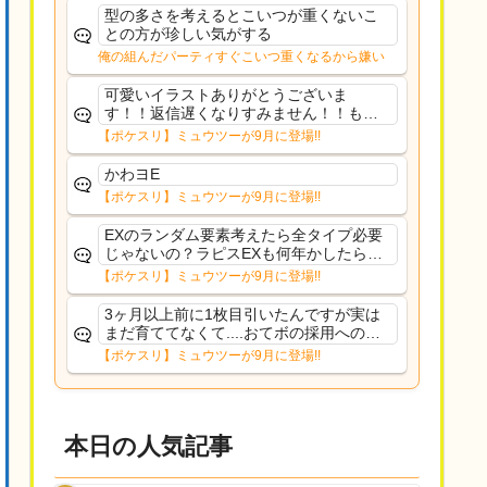
た
型の多さを考えるとこいつが重くないこ
との方が珍しい気がする
俺の組んだパーティすぐこいつ重くなるから嫌い
可愛いイラストありがとうございま
す！！返信遅くなりすみません！！もう
少ししたら通常再開できます！
【ポケスリ】ミュウツーが9月に登場!!
かわヨE
【ポケスリ】ミュウツーが9月に登場!!
EXのランダム要素考えたら全タイプ必要
じゃないの？ラピスEXも何年かしたら来
るだろうし後から厳選したい育てたいっ
【ポケスリ】ミュウツーが9月に登場!!
て思ってもどうにもならないのがこのゲ
ームだしな
3ヶ月以上前に1枚目引いたんですが実は
まだ育ててなくて....おてボの採用への影
響は勉強になります。ありがとうござい
【ポケスリ】ミュウツーが9月に登場!!
ますオイルはだいぶ強めのABBレントラ
ーいて芋の方が不安なんで1枚目にしよう
かなと思...
本日の人気記事