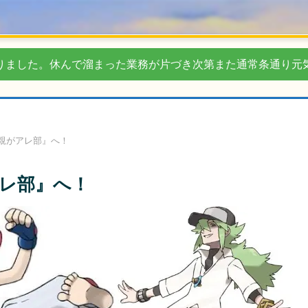
りました。休んで溜まった業務が片づき次第また通常条通り元
親がアレ部』へ！
レ部』へ！