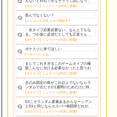
えないと対応できなそうって話になって
るわ
【ポケスリ】ミュウツーが9月に登場!!
呑んでなくない？
【レジェンズZA】ユカリ様好き?
〉全タイプ必要必要ない。なんとでもな
る。つか仮に必須だとしても正直そんな
もんに付き合う気は無い。運営は時間の
【ポケスリ】ミュウツーが9月に登場!!
リソースを甘く見すぎなのよ。ポケスリ
やったことないやろうなと思ってる。〉
ポケスリに来てほしい
ラピスEX最短二年後...
マリルリいいよね
まじでこれすぎるこのゲームタイプの種
類こんなに分ける必要なかったと思うわ
【ポケスリ】ミュウツーが9月に登場!!
きのみ固定の島がこれ以上でないならラ
ンダムで出たその1週間のためだけに特定
のタイプにリソース割くのなんだかむな
【ポケスリ】ミュウツーが9月に登場!!
しい気がするわ出番がないってわけじゃ
ないから無駄ではないんだけど
EXこそランダム要素あるからなーシアン
とEXと同じならエスパー格闘草どれが事
前に来るか分からんから、積む必要があ
【ポケスリ】ミュウツーが9月に登場!!
るミュウツーは使いにくくね？って思っ