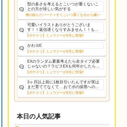
た
型の多さを考えるとこいつが重くないこ
との方が珍しい気がする
俺の組んだパーティすぐこいつ重くなるから嫌い
可愛いイラストありがとうございま
す！！返信遅くなりすみません！！もう
少ししたら通常再開できます！
【ポケスリ】ミュウツーが9月に登場!!
かわヨE
【ポケスリ】ミュウツーが9月に登場!!
EXのランダム要素考えたら全タイプ必要
じゃないの？ラピスEXも何年かしたら来
るだろうし後から厳選したい育てたいっ
【ポケスリ】ミュウツーが9月に登場!!
て思ってもどうにもならないのがこのゲ
ームだしな
3ヶ月以上前に1枚目引いたんですが実は
まだ育ててなくて....おてボの採用への影
響は勉強になります。ありがとうござい
【ポケスリ】ミュウツーが9月に登場!!
ますオイルはだいぶ強めのABBレントラ
ーいて芋の方が不安なんで1枚目にしよう
かなと思...
本日の人気記事