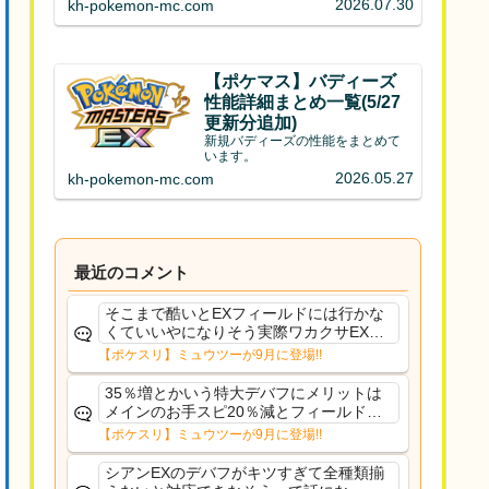
2026.07.30
kh-pokemon-mc.com
【ポケマス】バディーズ
性能詳細まとめ一覧(5/27
更新分追加)
新規バディーズの性能をまとめて
います。
2026.05.27
kh-pokemon-mc.com
最近のコメント
そこまで酷いとEXフィールドには行かな
くていいやになりそう実際ワカクサEXで
さえあんまり行ってないや
【ポケスリ】ミュウツーが9月に登場!!
35％増とかいう特大デバフにメリットは
メインのお手スピ20％減とフィールド効
果のみフェアリーノーマルとか引いたら
【ポケスリ】ミュウツーが9月に登場!!
まともに料理も作れないし終わり控えめ
に言ってカス
シアンEXのデバフがキツすぎて全種類揃