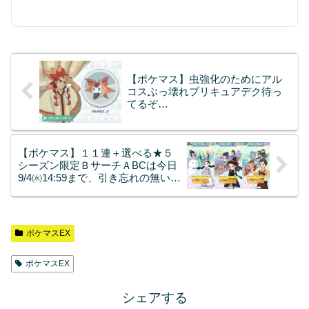
【ポケマス】虫強化のためにアル
コスぶっ壊れプリキュアデク待っ
てるぞ…
【ポケマス】１１連＋選べる★５
シーズン限定ＢサーチＡBCは今日
9/4㈬14:59まで、引き忘れの無いよ
うに
ポケマスEX
ポケマスEX
シェアする