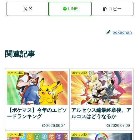
X
LINE
コピー
pokechan
関連記事
ポケマスEX
ポケマスEX
【ポケマス】今年のエピソ
アルセウス編最終章後、ア
ードランキング
ルコスはどうなるか
2026.06.24
2026.07.09
ポケマスEX
ポケマスEX