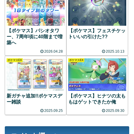
【ポケマス】パシオタワ
【ポケマス】フェスチケッ
ー、7周年頃に40階まで増
トいいの引けた??
築へ
2026.04.28
2025.10.13
ポケマスEX
ポケマスEX
新ガチャ追加!!ポケマスデ
【ポケマス】ヒナツの太も
ー雑談
もはゲットできたか俺
2025.09.25
2025.09.30