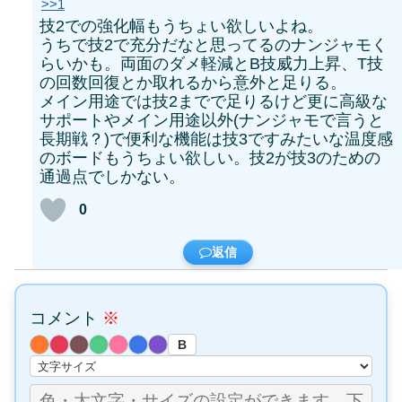
>>1
技2での強化幅もうちょい欲しいよね。
うちで技2で充分だなと思ってるのナンジャモく
らいかも。両面のダメ軽減とB技威力上昇、T技
の回数回復とか取れるから意外と足りる。
メイン用途では技2までで足りるけど更に高級な
サポートやメイン用途以外(ナンジャモで言うと
長期戦？)で便利な機能は技3ですみたいな温度感
のボードもうちょい欲しい。技2が技3のための
通過点でしかない。
0
返信
コメント
※
B