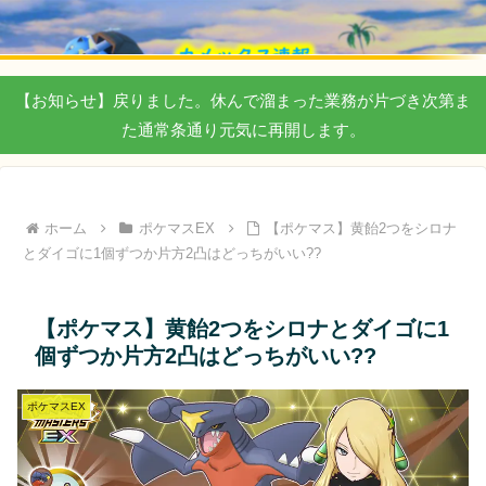
【お知らせ】戻りました。休んで溜まった業務が片づき次第ま
た通常条通り元気に再開します。
ホーム
ポケマスEX
【ポケマス】黄飴2つをシロナ
とダイゴに1個ずつか片方2凸はどっちがいい??
【ポケマス】黄飴2つをシロナとダイゴに1
個ずつか片方2凸はどっちがいい??
ポケマスEX