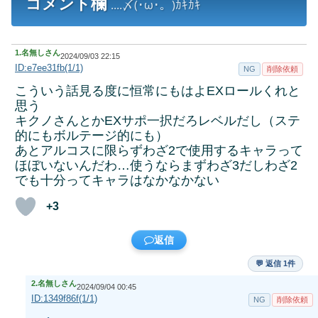
コメント欄
....〆(･ω･。)ｶｷｶｷ
1.
名無しさん
2024/09/03 22:15
ID:e7ee31fb(1/1)
NG
削除依頼
こういう話見る度に恒常にもはよEXロールくれと
思う
キクノさんとかEXサポ一択だろレベルだし（ステ
的にもボルテージ的にも）
あとアルコスに限らずわざ2で使用するキャラって
ほぼいないんだわ…使うならまずわざ3だしわざ2
でも十分ってキャラはなかなかない
+3
返信
💬 返信 1件
2.
名無しさん
2024/09/04 00:45
ID:1349f86f(1/1)
NG
削除依頼