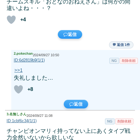
チームスキル「おとなのおねえさん」は何かの間
違いよね・・・？
+4
返信
💬 返信 1件
2.
pokechan
2024/09/27 10:50
ID:6d2819b9(1/1)
NG
削除依頼
>>1
失礼しました…
+8
返信
3.
名無しさん
2024/09/27 11:08
ID:1cbf6c34(1/1)
NG
削除依頼
チャンピオンマリィ持ってない上にあくタイプ戦
力全然いないから欲しいな