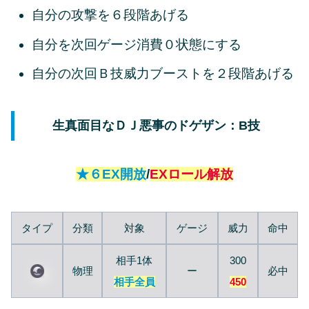
自分の攻撃を６段階あげる
自分を次回ゲージ消費０状態にする
自分の次回Ｂ技威力ブーストを２段階あげる
生真面目なＤＪ悪事のドゲザン：B技
★６EX開放
/
EXロール解放
タイプ
分類
対象
ゲージ
威力
命中
相手1体
300
物理
ー
必中
相手全員
450