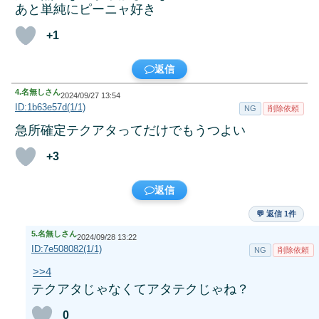
あと単純にピーニャ好き
+1
返信
4.
名無しさん
2024/09/27 13:54
ID:1b63e57d(1/1)
NG
削除依頼
急所確定テクアタってだけでもうつよい
+3
返信
💬 返信 1件
5.
名無しさん
2024/09/28 13:22
ID:7e508082(1/1)
NG
削除依頼
>>4
テクアタじゃなくてアタテクじゃね？
0