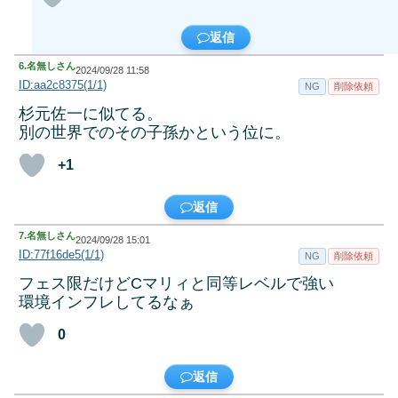
返信
6.
名無しさん
2024/09/28 11:58
ID:aa2c8375(1/1)
NG
削除依頼
杉元佐一に似てる。
別の世界でのその子孫かという位に。
+1
返信
7.
名無しさん
2024/09/28 15:01
ID:77f16de5(1/1)
NG
削除依頼
フェス限だけどCマリィと同等レベルで強い
環境インフレしてるなぁ
0
返信