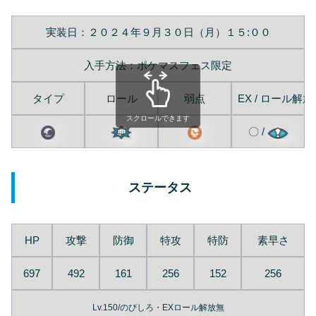
実装日：２０２４年９月３０日（月）１５:００
入手方法：ポケマスフェス限定
タイプ
ロール
弱点
EX / ロール解放
スクロールできます
〇 /
ステータス
HP
攻撃
防御
特攻
特防
素早さ
697
492
161
256
152
256
Lv.150/のびしろ・EXロール解放無