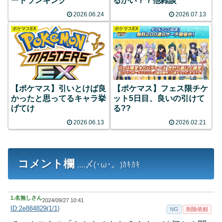
ードランキング
るかい？？他雑談
2026.06.24
2026.07.13
ポケマスEX
ポケマスEX
【ポケマス】引いとけば良
【ポケマス】フェス限チケ
かったと思ってるキャラ挙
ット5日目、良いの引けて
げてけ
る??
2026.06.13
2026.02.21
コメント欄
....〆(･ω･。)ｶｷｶｷ
1.
名無しさん
2024/09/27 10:41
ID:2e884829(1/1)
NG
削除依頼