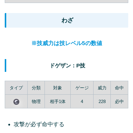
わざ
※技威力は技レベル5の数値
ドゲザン：P技
タイプ
分類
対象
ゲージ
威力
命中
物理
相手1体
4
228
必中
攻撃が必ず命中する