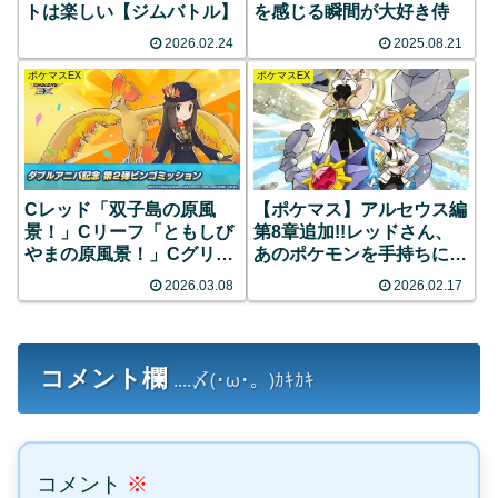
トは楽しい【ジムバトル】
を感じる瞬間が大好き侍
2026.02.24
2025.08.21
ポケマスEX
ポケマスEX
Cレッド「双子島の原風
【ポケマス】アルセウス編
景！」Cリーフ「ともしび
第8章追加!!レッドさん、
やまの原風景！」Cグリー
あのポケモンを手持ちにし
ン「初･･･
ていた
2026.03.08
2026.02.17
コメント欄
....〆(･ω･。)ｶｷｶｷ
コメント
※