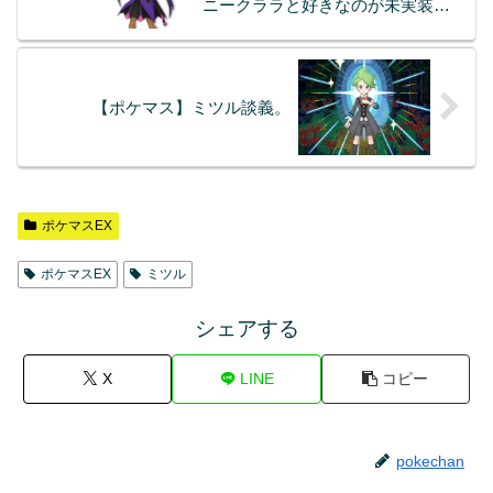
ニークララと好きなのが未実装な
んだよなぁ
【ポケマス】ミツル談義。
ポケマスEX
ポケマスEX
ミツル
シェアする
X
LINE
コピー
pokechan