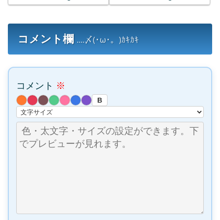
のオリキャラ除く)
コメント欄
....〆(･ω･。)ｶｷｶｷ
コメント
※
B