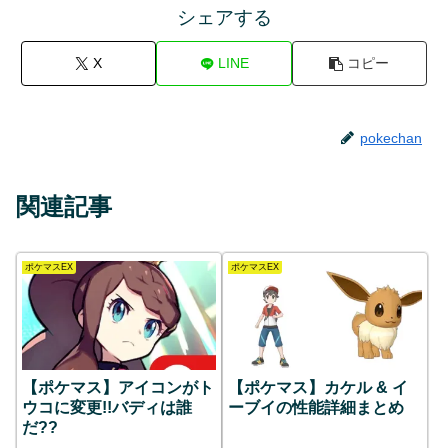
シェアする
X
LINE
コピー
pokechan
関連記事
ポケマスEX
ポケマスEX
【ポケマス】アイコンがト
【ポケマス】カケル & イ
ウコに変更!!バディは誰
ーブイの性能詳細まとめ
だ??