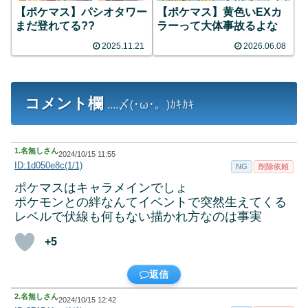
【ポケマス】パシオタワー
【ポケマス】黄色いEXカ
まだ登れてる??
ラーって大体事故るよな
2025.11.21
2026.06.08
コメント欄
....〆(･ω･。)ｶｷｶｷ
1.
名無しさん
2024/10/15 11:55
ID:1d050e8c(1/1)
NG
削除依頼
ポケマスはキャラメインでしょ
ポケモンとの絆なんてイベントで突然生えてくる
レベルで伏線も何もない描かれ方なのは事実
+5
返信
2.
名無しさん
2024/10/15 12:42