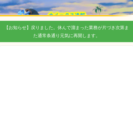
【お知らせ】戻りました。休んで溜まった業務が片づき次第ま
た通常条通り元気に再開します。