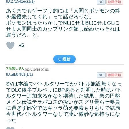
ID:271541ec(1/1)
NG
削除依頼
あくまでもゲーフリ的には「人間とポケモンの絆
を最優先してくれ」って話だろうな。
ポケモンほったらかしでNLにせよBLにせよGLに
せよ人間同士のカップリング媚し始めたらそれは
違うだろ、と。
+5
返信
3.
名無しさん
2024/10/16 00:03
ID:afb07f61(1/1)
NG
削除依頼
SVは本編でバトルタワーてかバトル施設無くなっ
てDLC後半ブルベリにBPあると判明した時はバト
ルタワー追加来るかなと期待した結果、碧の円盤
メイン伝説テラパゴスの扱いがスグリ曇らせ要員
に過ぎず部室ではキャラ萌え要素もりもりで結局
今世代バトルタワーなしで凄い微妙な気持ちにな
った