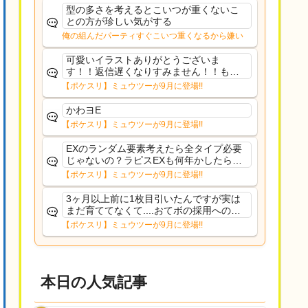
た
型の多さを考えるとこいつが重くないこ
との方が珍しい気がする
俺の組んだパーティすぐこいつ重くなるから嫌い
可愛いイラストありがとうございま
す！！返信遅くなりすみません！！もう
少ししたら通常再開できます！
【ポケスリ】ミュウツーが9月に登場!!
かわヨE
【ポケスリ】ミュウツーが9月に登場!!
EXのランダム要素考えたら全タイプ必要
じゃないの？ラピスEXも何年かしたら来
るだろうし後から厳選したい育てたいっ
【ポケスリ】ミュウツーが9月に登場!!
て思ってもどうにもならないのがこのゲ
ームだしな
3ヶ月以上前に1枚目引いたんですが実は
まだ育ててなくて....おてボの採用への影
響は勉強になります。ありがとうござい
【ポケスリ】ミュウツーが9月に登場!!
ますオイルはだいぶ強めのABBレントラ
ーいて芋の方が不安なんで1枚目にしよう
かなと思...
本日の人気記事