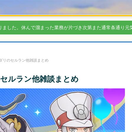
りました。休んで溜まった業務が片づき次第また通常条通り元
ダリのセルラン他雑談まとめ
セルラン他雑談まとめ