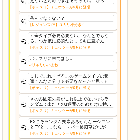
えないと対応できなそうって話になって
るわ
【ポケスリ】ミュウツーが9月に登場!!
呑んでなくない？
【レジェンズZA】ユカリ様好き?
〉全タイプ必要必要ない。なんとでもな
る。つか仮に必須だとしても正直そんな
もんに付き合う気は無い。運営は時間の
【ポケスリ】ミュウツーが9月に登場!!
リソースを甘く見すぎなのよ。ポケスリ
やったことないやろうなと思ってる。〉
ポケスリに来てほしい
ラピスEX最短二年後...
マリルリいいよね
まじでこれすぎるこのゲームタイプの種
類こんなに分ける必要なかったと思うわ
【ポケスリ】ミュウツーが9月に登場!!
きのみ固定の島がこれ以上でないならラ
ンダムで出たその1週間のためだけに特定
のタイプにリソース割くのなんだかむな
【ポケスリ】ミュウツーが9月に登場!!
しい気がするわ出番がないってわけじゃ
ないから無駄ではないんだけど
EXこそランダム要素あるからなーシアン
とEXと同じならエスパー格闘草どれが事
前に来るか分からんから、積む必要があ
【ポケスリ】ミュウツーが9月に登場!!
るミュウツーは使いにくくね？って思っ