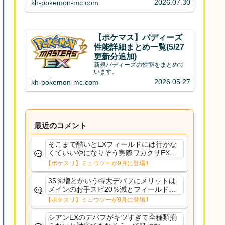
2026.07.30
kh-pokemon-mc.com
【ポケマス】バディーズ
性能詳細まとめ一覧(5/27
更新分追加)
新規バディーズの性能をまとめて
います。
2026.05.27
kh-pokemon-mc.com
最近のコメント
そこまで酷いとEXフィールドには行かな
くていいやになりそう実際ワカクサEXで
さえあんまり行ってないや
【ポケスリ】ミュウツーが9月に登場!!
35％増とかいう特大デバフにメリットは
メインのお手スピ20％減とフィールド効
果のみフェアリーノーマルとか引いたら
【ポケスリ】ミュウツーが9月に登場!!
まともに料理も作れないし終わり控えめ
に言ってカス
シアンEXのデバフがキツすぎて全種類揃