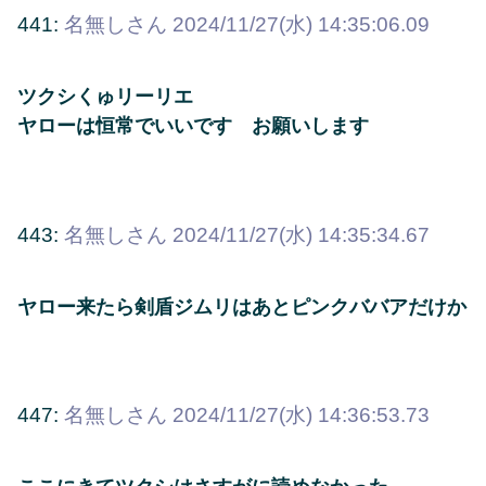
441:
名無しさん
2024/11/27(水) 14:35:06.09
ツクシくゅリーリエ
ヤローは恒常でいいです お願いします
443:
名無しさん
2024/11/27(水) 14:35:34.67
ヤロー来たら剣盾ジムリはあとピンクババアだけか
447:
名無しさん
2024/11/27(水) 14:36:53.73