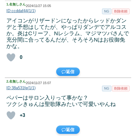
1.
名無しさん
2024/11/27 15:05
ID:ccddaf44(1/1)
NG
削除依頼
アイコンがリザードンになったからレッドかダン
デと予想はしてたが、やっぱりダンデでアルコス
か。炎はCリーフ、Nレシラム、マジマツバさんで
充分間に合ってるんだが、そろそろNはお役御免
かな。
0
返信
2.
名無しさん
2024/11/27 15:07
ID:38a531fe(1/1)
NG
削除依頼
ペパーはサロン入りって事かな？
ツクシきゅんは聖歌隊みたいで可愛いやんね
+3
返信