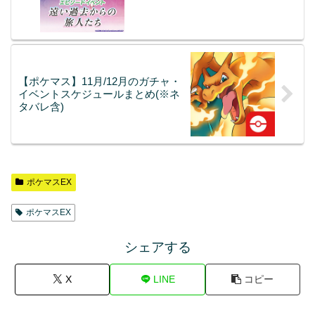
【ポケマス】11月/12月のガチャ・
イベントスケジュールまとめ(※ネ
タバレ含)
ポケマスEX
ポケマスEX
シェアする
X
LINE
コピー