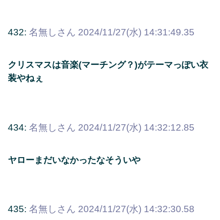
432:
名無しさん
2024/11/27(水) 14:31:49.35
クリスマスは音楽(マーチング？)がテーマっぽい衣
装やねぇ
434:
名無しさん
2024/11/27(水) 14:32:12.85
ヤローまだいなかったなそういや
435:
名無しさん
2024/11/27(水) 14:32:30.58