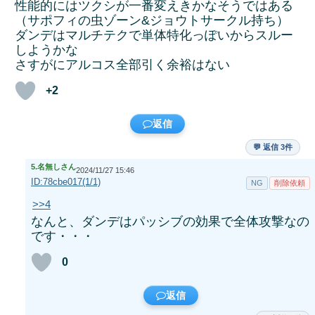
性能的にはツクシが一番変えきかなそうではある
（サポフィの虫ゾーン&ジョウトサークル持ち）
ダンデはマルチテクで単体特化っぽいからスルー
しようかな
さすがにアルコス全部引く余裕はない
+2
返信
💬 返信 3件
5.
名無しさん
2024/11/27 15:46
ID:78cbe017(1/1)
NG
削除依頼
>>4
なんと、ダンデはパッシブの効果で全体攻撃なの
です・・・
0
返信