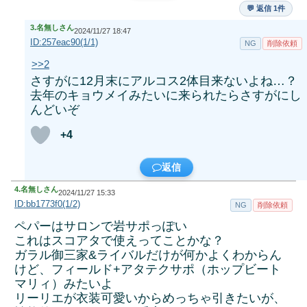
💬 返信 1件
3.
名無しさん
2024/11/27 18:47
ID:257eac90(1/1)
NG
削除依頼
>>2
さすがに12月末にアルコス2体目来ないよね…？
去年のキョウメイみたいに来られたらさすがにし
んどいぞ
+4
返信
4.
名無しさん
2024/11/27 15:33
ID:bb1773f0(1/2)
NG
削除依頼
ペパーはサロンで岩サポっぽい
これはスコアタで使えってことかな？
ガラル御三家&ライバルだけが何かよくわからん
けど、フィールド+アタテクサポ（ホップビート
マリィ）みたいよ
リーリエが衣装可愛いからめっちゃ引きたいが、