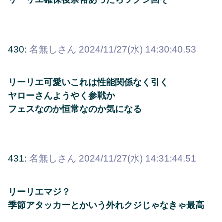
430:
名無しさん
2024/11/27(水) 14:30:40.53
リーリエ可愛いこれは性能関係なく引く
ヤローさんようやく参戦か
フェスなのか恒常なのか気になる
431:
名無しさん
2024/11/27(水) 14:31:44.51
リーリエマジ？
季節アタッカーとかいう外れクジじゃなきゃ最高