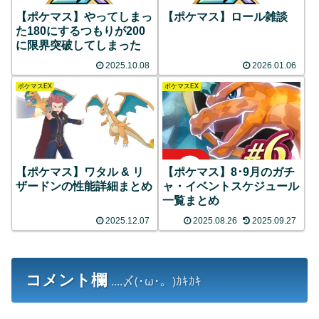
【ポケマス】やってしまっ
【ポケマス】ロール雑談
た180にするつもりが200
に限界突破してしまった
2025.10.08
2026.01.06
ポケマスEX
ポケマスEX
【ポケマス】ワタル & リ
【ポケマス】8･9月のガチ
ザードンの性能詳細まとめ
ャ・イベントスケジュール
一覧まとめ
2025.12.07
2025.08.26
2025.09.27
コメント欄
....〆(･ω･。)ｶｷｶｷ