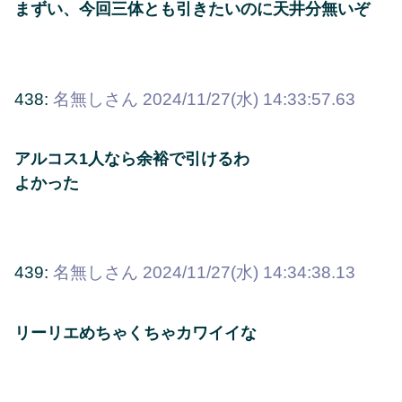
まずい、今回三体とも引きたいのに天井分無いぞ
438:
名無しさん
2024/11/27(水) 14:33:57.63
アルコス1人なら余裕で引けるわ
よかった
439:
名無しさん
2024/11/27(水) 14:34:38.13
リーリエめちゃくちゃカワイイな