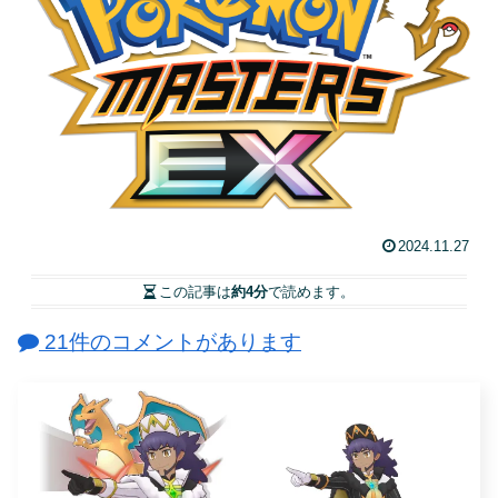
2024.11.27
この記事は
約4分
で読めます。
21件のコメントがあります