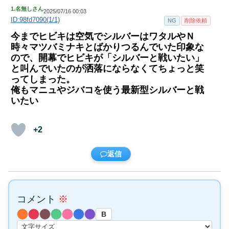
1.
名無しさん
2025/07/16 00:03
ID:98fd7090(1/1)
NG
削除依頼
今までヒビキは空気でシルバーはワタルやＮ
時々マツバミナキとばかりつるんでいた印象な
ので、開幕でヒビキが「シルバーと戦いたい」
と叫んでいたのが洒落にならなくてちょっと笑
ってしまった。
俺もマニュやジバコを使う最新型シルバーと戦
いたい
+2
返信
コメント
※
B