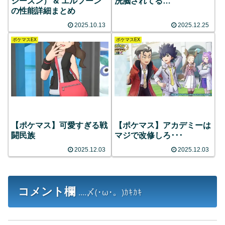
シーズン） & エルフーン
洗脳されてる…
の性能詳細まとめ
2025.10.13
2025.12.25
ポケマスEX
ポケマスEX
【ポケマス】可愛すぎる戦
【ポケマス】アカデミーは
闘民族
マジで改修しろ･･･
2025.12.03
2025.12.03
コメント欄
....〆(･ω･。)ｶｷｶｷ