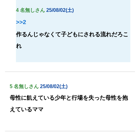
4 名無しさん
25/08/02(土)
>>2
作るんじゃなくて子どもにされる流れだろこ
れ
5 名無しさん
25/08/02(土)
母性に飢えている少年と行場を失った母性を抱
えているママ