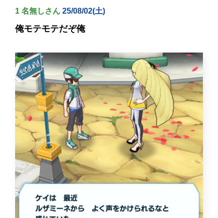
1 名無しさん
25/08/02(土)
俺モテモテだぞ俺