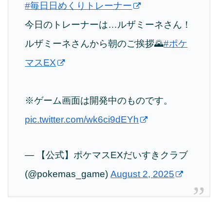
#毎日日めくりトレーナー
今日のトレーナーは…ルザミーネさん！
ルザミーネさんから朝のご挨拶🌄
#ポケ
マスEX
※ゲーム画面は開発中のものです。
pic.twitter.com/wk6ci9dEYh
— 【公式】ポケマスEXだいすきクラブ
(@pokemas_game)
August 2, 2025