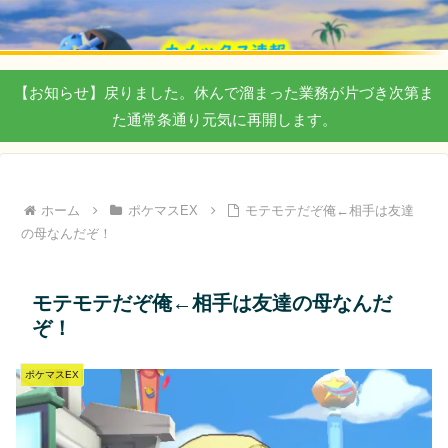
【お知らせ】戻りました。休んで溜まった業務が片づき次第ま
た通常条通り元気に再開します。
ホーム
ポケマスEX
モテモテだぞ俺←相手は友達
の母なんだぞ！
モテモテだぞ俺←相手は友達の母なんだ
ぞ！
ポケマスEX