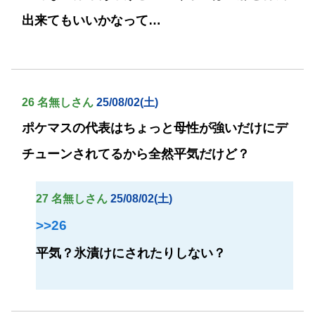
出来てもいいかなって…
26 名無しさん
25/08/02(土)
ポケマスの代表はちょっと母性が強いだけにデ
チューンされてるから全然平気だけど？
27 名無しさん
25/08/02(土)
>>26
平気？氷漬けにされたりしない？