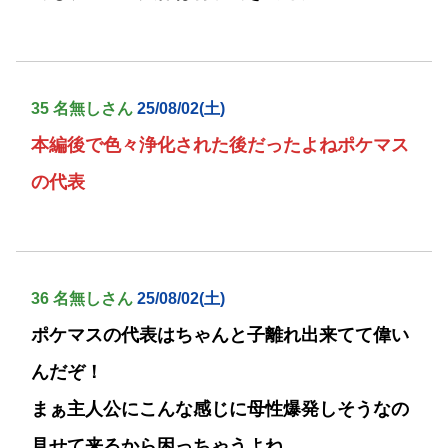
35 名無しさん
25/08/02(土)
本編後で色々浄化された後だったよねポケマス
の代表
36 名無しさん
25/08/02(土)
ポケマスの代表はちゃんと子離れ出来てて偉い
んだぞ！
まぁ主人公にこんな感じに母性爆発しそうなの
見せて来るから困っちゃうよね