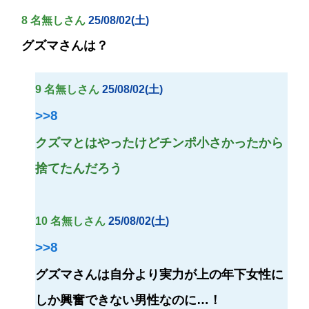
8 名無しさん
25/08/02(土)
グズマさんは？
9 名無しさん
25/08/02(土)
>>8
クズマとはやったけどチンポ小さかったから
捨てたんだろう
10 名無しさん
25/08/02(土)
>>8
グズマさんは自分より実力が上の年下女性に
しか興奮できない男性なのに…！