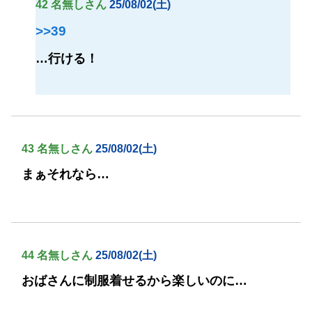
42 名無しさん
25/08/02(土)
>>39
…行ける！
43 名無しさん
25/08/02(土)
まぁそれなら…
44 名無しさん
25/08/02(土)
おばさんに制服着せるから楽しいのに…