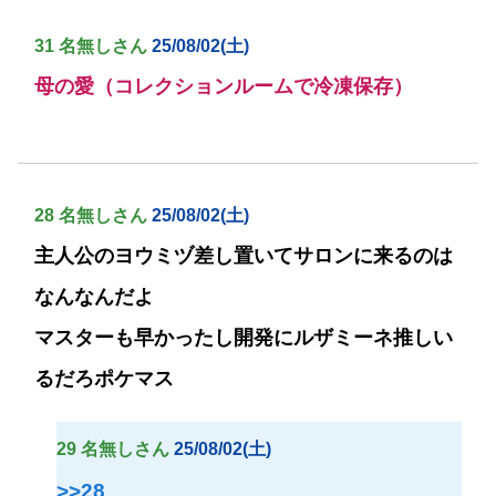
31 名無しさん
25/08/02(土)
母の愛（コレクションルームで冷凍保存）
28 名無しさん
25/08/02(土)
主人公のヨウミヅ差し置いてサロンに来るのは
なんなんだよ
マスターも早かったし開発にルザミーネ推しい
るだろポケマス
29 名無しさん
25/08/02(土)
>>28