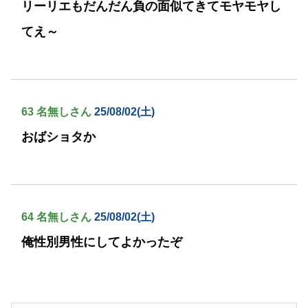
リーリエもだんだん負の面似てきてモヤモヤし
てえ～
63 名無しさん
25/08/02(土)
おばショタか
64 名無しさん
25/08/02(土)
俺性別男性にしてよかったぞ