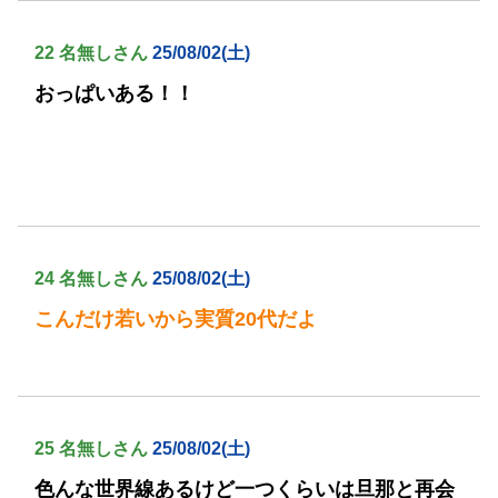
22 名無しさん
25/08/02(土)
おっぱいある！！
24 名無しさん
25/08/02(土)
こんだけ若いから実質20代だよ
25 名無しさん
25/08/02(土)
色んな世界線あるけど一つくらいは旦那と再会