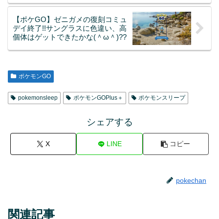
【ポケGO】ゼニガメの復刻コミュ
デイ終了!!サングラスに色違い、高
個体はゲットできたかな(＾ω＾)??
ポケモンGO
pokemonsleep
ポケモンGOPlus＋
ポケモンスリープ
シェアする
X
LINE
コピー
pokechan
関連記事