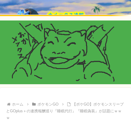
ホーム
ポケモンGO
【ポケGO】ポケモンスリープ
とGOplus＋の連携報酬巡り『睡眠代行』『睡眠偽装』が話題にｗｗ
ｗ