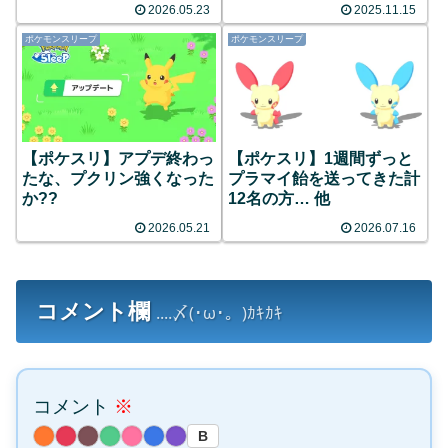
2026.05.23
2025.11.15
ポケモンスリープ
ポケモンスリープ
【ポケスリ】アプデ終わっ
【ポケスリ】1週間ずっと
たな、プクリン強くなった
プラマイ飴を送ってきた計
か??
12名の方… 他
2026.05.21
2026.07.16
コメント欄
....〆(･ω･。)ｶｷｶｷ
コメント
※
B