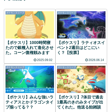
ポケモンスリープ
ポケモンスリープ
【ポケスリ】1000時間寝
【ポケスリ】ラティオスイ
たので銀種入れて進化させ
ベント2週目はどこにい
た。コーン復権頼みます
く？【投票】
2025.09.02
2026.06.14
ポケモンスリープ
ポケモンスリープ
【ポケスリ】みんな強いラ
【ポケスリ】7体目で過去
ティアスとかドラゴンタイ
1最高のきのみタイプが出
プ揃ってる？？
てくれた。他送る飴雑談