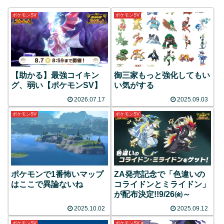
ポケモンSV
ポケモンSV
【助かる】最強コイキン
御三家もっと強化してもい
グ、弱い【ポケモンSV】
い気がする
2026.07.17
2025.09.03
ポケモンSV
ポケモンSV
ポケモンで1番怖いマップ
ZA発売記念で「色違いの
はここで異論ないね
コライドンとミライドン」
が配布決定!!9/26㈮～
2025.10.02
2025.09.12
ポケモンSV
ポケモンSV