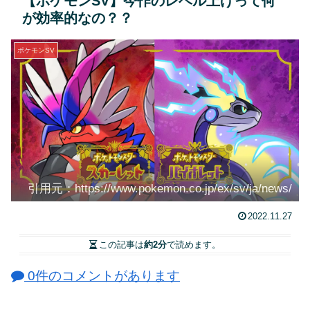
【ポケモンSV】今作のレベル上げって何
が効率的なの？？
ポケモンSV
引用元：https://www.pokemon.co.jp/ex/sv/ja/news/
2022.11.27
この記事は
約2分
で読めます。
0件のコメントがあります