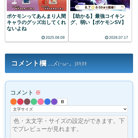
ポケモンってあんまり人間
【助かる】最強コイキン
キャラのグッズ出してくれ
グ、弱い【ポケモンSV】
ないよね
2025.08.09
2026.07.17
コメント欄
....〆(･ω･。)ｶｷｶｷ
コメント
※
B