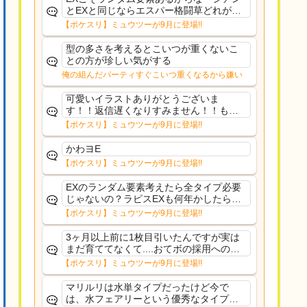
とEXと同じならエスパー格闘草どれが事
前に来るか分からんから、積む必要があ
【ポケスリ】ミュウツーが9月に登場!!
るミュウツーは使いにくくね？って思っ
た
型の多さを考えるとこいつが重くないこ
との方が珍しい気がする
俺の組んだパーティすぐこいつ重くなるから嫌い
可愛いイラストありがとうございま
す！！返信遅くなりすみません！！もう
少ししたら通常再開できます！
【ポケスリ】ミュウツーが9月に登場!!
かわヨE
【ポケスリ】ミュウツーが9月に登場!!
EXのランダム要素考えたら全タイプ必要
じゃないの？ラピスEXも何年かしたら来
るだろうし後から厳選したい育てたいっ
【ポケスリ】ミュウツーが9月に登場!!
て思ってもどうにもならないのがこのゲ
ームだしな
3ヶ月以上前に1枚目引いたんですが実は
まだ育ててなくて....おてボの採用への影
響は勉強になります。ありがとうござい
【ポケスリ】ミュウツーが9月に登場!!
ますオイルはだいぶ強めのABBレントラ
ーいて芋の方が不安なんで1枚目にしよう
マリルリは水単タイプだったけど今で
かなと思...
は、水フェアリーという優秀なタイプだ