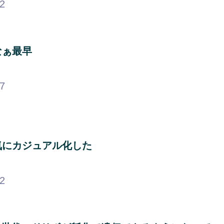
52
なぁ最早
57
気にカジュアル化した
82