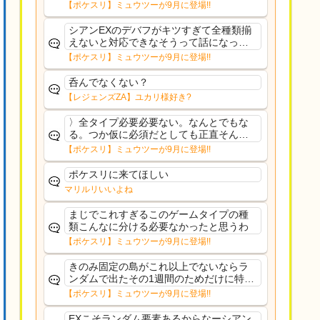
果のみフェアリーノーマルとか引いたら
【ポケスリ】ミュウツーが9月に登場!!
まともに料理も作れないし終わり控えめ
に言ってカス
シアンEXのデバフがキツすぎて全種類揃
えないと対応できなそうって話になって
るわ
【ポケスリ】ミュウツーが9月に登場!!
呑んでなくない？
【レジェンズZA】ユカリ様好き?
〉全タイプ必要必要ない。なんとでもな
る。つか仮に必須だとしても正直そんな
もんに付き合う気は無い。運営は時間の
【ポケスリ】ミュウツーが9月に登場!!
リソースを甘く見すぎなのよ。ポケスリ
やったことないやろうなと思ってる。〉
ポケスリに来てほしい
ラピスEX最短二年後...
マリルリいいよね
まじでこれすぎるこのゲームタイプの種
類こんなに分ける必要なかったと思うわ
【ポケスリ】ミュウツーが9月に登場!!
きのみ固定の島がこれ以上でないならラ
ンダムで出たその1週間のためだけに特定
のタイプにリソース割くのなんだかむな
【ポケスリ】ミュウツーが9月に登場!!
しい気がするわ出番がないってわけじゃ
ないから無駄ではないんだけど
EXこそランダム要素あるからなーシアン