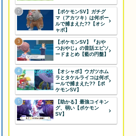
【ポケモンSV】ガチグ
マ（アカツキ）は何ボー
ルで捕まえた??【オシ
ャボ】
【ポケモンSV】『おや
つおやじ』の昔話エピソ
ードまとめ【藍の円盤】
【オシャボ】ウガツホム
ラとタケルライコは何ボ
ールで捕まえた??【ポ
ケモンSV】
【助かる】最強コイキン
グ、弱い【ポケモン
SV】