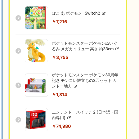
ぽこ あ ポケモン -Switch2
￥7,216
ポケットモンスター ポケモンぬいぐ
るみ メガカイリュー 高さ 約33cm
￥3,755
ポケットモンスター ポケモン30周年
記念 モンコレ旅立ちの3匹セット カ
ントー地方
￥1,814
二ンテンドースイッチ 2 (日本語・国
内専用)
￥74,980