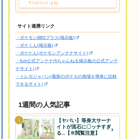
な、後特性力持ちって見た目と全然違う
マリルリいいよね
な
サイト連携リンク
・ポケモンBBSプラス(掲示板)
・ポケくん(掲示板)
・ポケたん(ポケモンアンテナサイト)
・5ch公式アンテナ(5ちゃんねる掲示板の公式アンテ
ナサイト)
・トレカジャパン(最新のポケカの相場を簡単に比較
できるサイト)
1週間の人気記事
【ヤバい】等身大サーナ
イトが流石に〇ッチすぎ
る...【※閲覧注意】