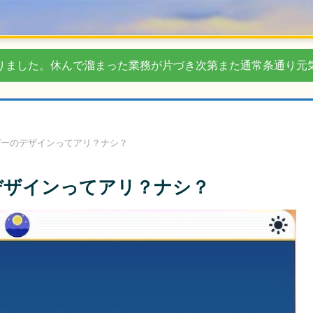
りました。休んで溜まった業務が片づき次第また通常条通り元
ゴーのデザインってアリ？ナシ？
デザインってアリ？ナシ？