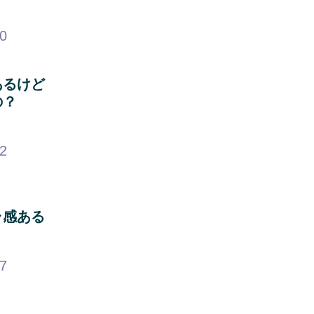
40
あるけど
の？
12
ラ感ある
67