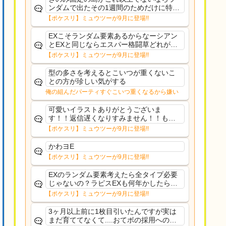
ンダムで出たその1週間のためだけに特定
のタイプにリソース割くのなんだかむな
【ポケスリ】ミュウツーが9月に登場!!
しい気がするわ出番がないってわけじゃ
ないから無駄ではないんだけど
EXこそランダム要素あるからなーシアン
とEXと同じならエスパー格闘草どれが事
前に来るか分からんから、積む必要があ
【ポケスリ】ミュウツーが9月に登場!!
るミュウツーは使いにくくね？って思っ
た
型の多さを考えるとこいつが重くないこ
との方が珍しい気がする
俺の組んだパーティすぐこいつ重くなるから嫌い
可愛いイラストありがとうございま
す！！返信遅くなりすみません！！もう
少ししたら通常再開できます！
【ポケスリ】ミュウツーが9月に登場!!
かわヨE
【ポケスリ】ミュウツーが9月に登場!!
EXのランダム要素考えたら全タイプ必要
じゃないの？ラピスEXも何年かしたら来
るだろうし後から厳選したい育てたいっ
【ポケスリ】ミュウツーが9月に登場!!
て思ってもどうにもならないのがこのゲ
ームだしな
3ヶ月以上前に1枚目引いたんですが実は
まだ育ててなくて....おてボの採用への影