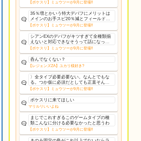
さえあんまり行ってないや
【ポケスリ】ミュウツーが9月に登場!!
35％増とかいう特大デバフにメリットは
メインのお手スピ20％減とフィールド効
果のみフェアリーノーマルとか引いたら
【ポケスリ】ミュウツーが9月に登場!!
まともに料理も作れないし終わり控えめ
に言ってカス
シアンEXのデバフがキツすぎて全種類揃
えないと対応できなそうって話になって
るわ
【ポケスリ】ミュウツーが9月に登場!!
呑んでなくない？
【レジェンズZA】ユカリ様好き?
〉全タイプ必要必要ない。なんとでもな
る。つか仮に必須だとしても正直そんな
もんに付き合う気は無い。運営は時間の
【ポケスリ】ミュウツーが9月に登場!!
リソースを甘く見すぎなのよ。ポケスリ
やったことないやろうなと思ってる。〉
ポケスリに来てほしい
ラピスEX最短二年後...
マリルリいいよね
まじでこれすぎるこのゲームタイプの種
類こんなに分ける必要なかったと思うわ
【ポケスリ】ミュウツーが9月に登場!!
きのみ固定の島がこれ以上でないならラ