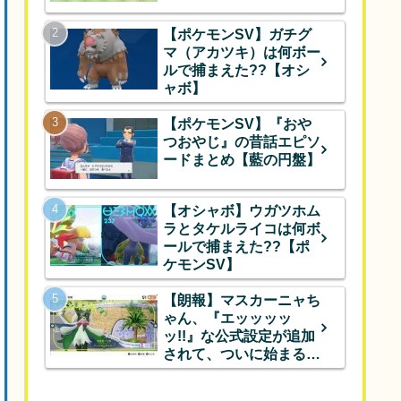
【ポケモンSV】ガチグ
マ（アカツキ）は何ボー
ルで捕まえた??【オシ
ャボ】
【ポケモンSV】『おや
つおやじ』の昔話エピソ
ードまとめ【藍の円盤】
【オシャボ】ウガツホム
ラとタケルライコは何ボ
ールで捕まえた??【ポ
ケモンSV】
【朗報】マスカーニャち
ゃん、『エッッッッ
ッ!!』な公式設定が追加
されて、ついに始まるｗ
ｗｗ