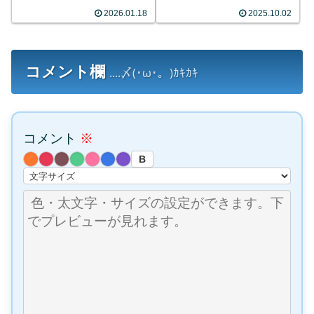
2026.01.18
2025.10.02
コメント欄
....〆(･ω･。)ｶｷｶｷ
コメント
※
B