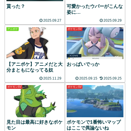
貰った？
可愛かったウパーがこんな
姿に…
2025.09.27
2025.09.29
アニポケ
ポケモンSV
【アニポケ】アニメだと大
おっぱいでっか
分まともになってる奴
2025.11.29
2025.09.15
2025.09.25
ポケモンSV
ポケモンSV
見た目は最高に好きなポケ
ポケモンで1番怖いマップ
モン
はここで異論ないね