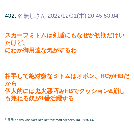
432:
名無しさん
2022/12/01(木) 20:45:53.84
スカーフミトムは剣盾にもなぜか初期だけい
たけど、
にわか御用達な気がするわ
相手して絶対嫌なミトムはオボン、HCかHBだ
から
個人的には鬼火悪巧みHBでクッション&崩し
も兼ねる奴が1番活躍する
引用元：https://medaka.5ch.net/test/read.cgi/poke/1669889344/