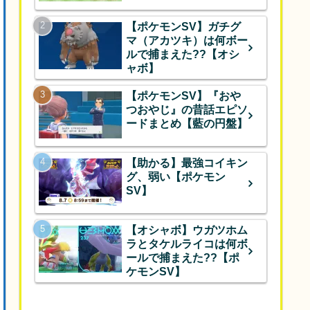
【ポケモンSV】ガチグ
マ（アカツキ）は何ボー
ルで捕まえた??【オシ
ャボ】
【ポケモンSV】『おや
つおやじ』の昔話エピソ
ードまとめ【藍の円盤】
【助かる】最強コイキン
グ、弱い【ポケモン
SV】
【オシャボ】ウガツホム
ラとタケルライコは何ボ
ールで捕まえた??【ポ
ケモンSV】