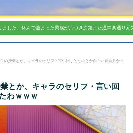
りました。休んで溜まった業務が片づき次第また通常条通り元
先生の授業とか、キャラのセリフ・言い回し的なのとか面白い要素多かっ
授業とか、キャラのセリフ・言い回
たわｗｗｗ