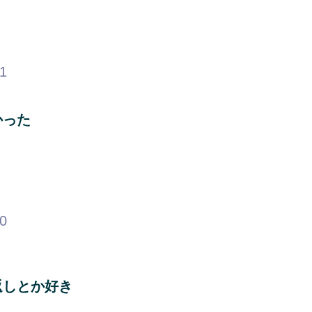
91
かった
60
返しとか好き