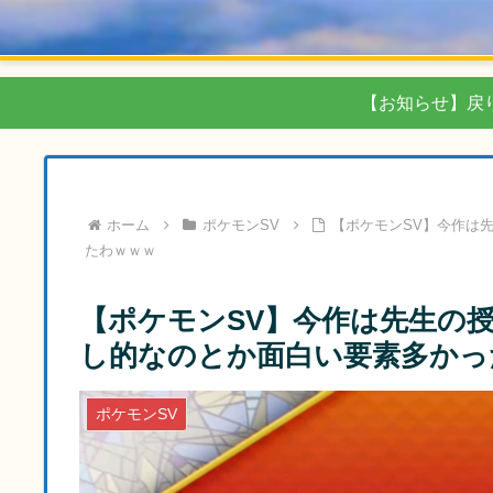
【お知らせ】戻
ホーム
ポケモンSV
【ポケモンSV】今作は
たわｗｗｗ
【ポケモンSV】今作は先生の
し的なのとか面白い要素多かっ
ポケモンSV