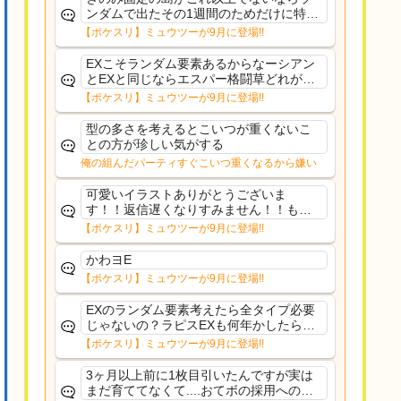
ンダムで出たその1週間のためだけに特定
のタイプにリソース割くのなんだかむな
【ポケスリ】ミュウツーが9月に登場!!
しい気がするわ出番がないってわけじゃ
ないから無駄ではないんだけど
EXこそランダム要素あるからなーシアン
とEXと同じならエスパー格闘草どれが事
前に来るか分からんから、積む必要があ
【ポケスリ】ミュウツーが9月に登場!!
るミュウツーは使いにくくね？って思っ
た
型の多さを考えるとこいつが重くないこ
との方が珍しい気がする
俺の組んだパーティすぐこいつ重くなるから嫌い
可愛いイラストありがとうございま
す！！返信遅くなりすみません！！もう
少ししたら通常再開できます！
【ポケスリ】ミュウツーが9月に登場!!
かわヨE
【ポケスリ】ミュウツーが9月に登場!!
EXのランダム要素考えたら全タイプ必要
じゃないの？ラピスEXも何年かしたら来
るだろうし後から厳選したい育てたいっ
【ポケスリ】ミュウツーが9月に登場!!
て思ってもどうにもならないのがこのゲ
ームだしな
3ヶ月以上前に1枚目引いたんですが実は
まだ育ててなくて....おてボの採用への影