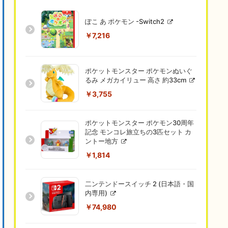
ぽこ あ ポケモン -Switch2
￥7,216
ポケットモンスター ポケモンぬいぐ
るみ メガカイリュー 高さ 約33cm
￥3,755
ポケットモンスター ポケモン30周年
記念 モンコレ旅立ちの3匹セット カ
ントー地方
￥1,814
二ンテンドースイッチ 2 (日本語・国
内専用)
￥74,980