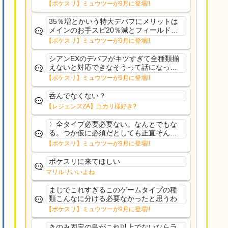
さえあんまり行ってないや
【ポケスリ】ミュウツーが9月に登場!!
35％増とかいう特大デバフにメリットは
メインのお手スピ20％減とフィールド効
果のみフェアリーノーマルとか引いたら
【ポケスリ】ミュウツーが9月に登場!!
まともに料理も作れないし終わり控えめ
に言ってカス
シアンEXのデバフがキツすぎて全種類揃
えないと対応できなそうって話になって
るわ
【ポケスリ】ミュウツーが9月に登場!!
呑んでなくない？
【レジェンズZA】ユカリ様好き?
〉全タイプ必要必要ない。なんとでもな
る。つか仮に必須だとしても正直そんな
もんに付き合う気は無い。運営は時間の
【ポケスリ】ミュウツーが9月に登場!!
リソースを甘く見すぎなのよ。ポケスリ
やったことないやろうなと思ってる。〉
ポケスリに来てほしい
ラピスEX最短二年後...
マリルリいいよね
まじでこれすぎるこのゲームタイプの種
類こんなに分ける必要なかったと思うわ
【ポケスリ】ミュウツーが9月に登場!!
きのみ固定の島がこれ以上でないならラ