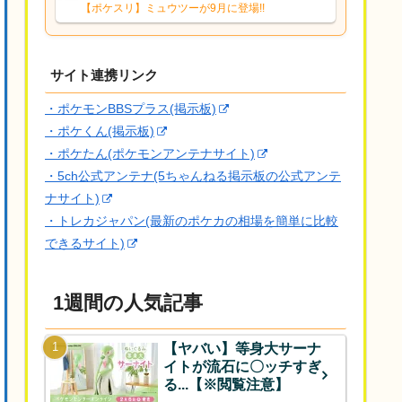
響は勉強になります。ありがとうござい
【ポケスリ】ミュウツーが9月に登場!!
ますオイルはだいぶ強めのABBレントラ
ーいて芋の方が不安なんで1枚目にしよう
かなと思...
サイト連携リンク
・ポケモンBBSプラス(掲示板)
・ポケくん(掲示板)
・ポケたん(ポケモンアンテナサイト)
・5ch公式アンテナ(5ちゃんねる掲示板の公式アンテ
ナサイト)
・トレカジャパン(最新のポケカの相場を簡単に比較
できるサイト)
1週間の人気記事
【ヤバい】等身大サーナ
イトが流石に〇ッチすぎ
る...【※閲覧注意】