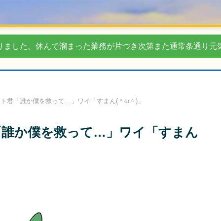
りました。休んで溜まった業務が片づき次第また通常条通り元
ト君「誰か僕を救って…」ワイ「すまん(＾ω＾)」
「誰か僕を救って…」ワイ「すまん