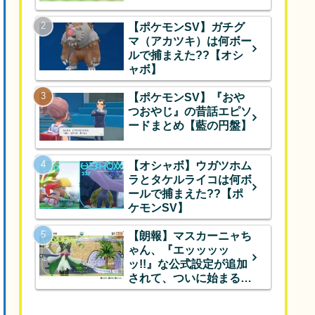
【ポケモンSV】ガチグ
マ（アカツキ）は何ボー
ルで捕まえた??【オシ
ャボ】
【ポケモンSV】『おや
つおやじ』の昔話エピソ
ードまとめ【藍の円盤】
【オシャボ】ウガツホム
ラとタケルライコは何ボ
ールで捕まえた??【ポ
ケモンSV】
【朗報】マスカーニャち
ゃん、『エッッッッ
ッ!!』な公式設定が追加
されて、ついに始まるｗ
ｗｗ