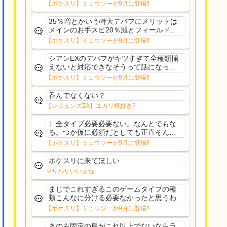
さえあんまり行ってないや
【ポケスリ】ミュウツーが9月に登場!!
35％増とかいう特大デバフにメリットは
メインのお手スピ20％減とフィールド効
果のみフェアリーノーマルとか引いたら
【ポケスリ】ミュウツーが9月に登場!!
まともに料理も作れないし終わり控えめ
に言ってカス
シアンEXのデバフがキツすぎて全種類揃
えないと対応できなそうって話になって
るわ
【ポケスリ】ミュウツーが9月に登場!!
呑んでなくない？
【レジェンズZA】ユカリ様好き?
〉全タイプ必要必要ない。なんとでもな
る。つか仮に必須だとしても正直そんな
もんに付き合う気は無い。運営は時間の
【ポケスリ】ミュウツーが9月に登場!!
リソースを甘く見すぎなのよ。ポケスリ
やったことないやろうなと思ってる。〉
ポケスリに来てほしい
ラピスEX最短二年後...
マリルリいいよね
まじでこれすぎるこのゲームタイプの種
類こんなに分ける必要なかったと思うわ
【ポケスリ】ミュウツーが9月に登場!!
きのみ固定の島がこれ以上でないならラ