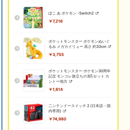
ぽこ あ ポケモン -Switch2
￥7,216
ポケットモンスター ポケモンぬいぐ
るみ メガカイリュー 高さ 約33cm
￥3,755
ポケットモンスター ポケモン30周年
記念 モンコレ旅立ちの3匹セット カ
ントー地方
￥1,814
二ンテンドースイッチ 2 (日本語・国
内専用)
￥74,980