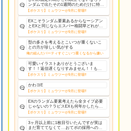
ンダムで出たその1週間のためだけに特定
のタイプにリソース割くのなんだかむな
【ポケスリ】ミュウツーが9月に登場!!
しい気がするわ出番がないってわけじゃ
ないから無駄ではないんだけど
EXこそランダム要素あるからなーシアン
とEXと同じならエスパー格闘草どれが事
前に来るか分からんから、積む必要があ
【ポケスリ】ミュウツーが9月に登場!!
るミュウツーは使いにくくね？って思っ
た
型の多さを考えるとこいつが重くないこ
との方が珍しい気がする
俺の組んだパーティすぐこいつ重くなるから嫌い
可愛いイラストありがとうございま
す！！返信遅くなりすみません！！もう
少ししたら通常再開できます！
【ポケスリ】ミュウツーが9月に登場!!
かわヨE
【ポケスリ】ミュウツーが9月に登場!!
EXのランダム要素考えたら全タイプ必要
じゃないの？ラピスEXも何年かしたら来
るだろうし後から厳選したい育てたいっ
【ポケスリ】ミュウツーが9月に登場!!
て思ってもどうにもならないのがこのゲ
ームだしな
3ヶ月以上前に1枚目引いたんですが実は
まだ育ててなくて....おてボの採用への影