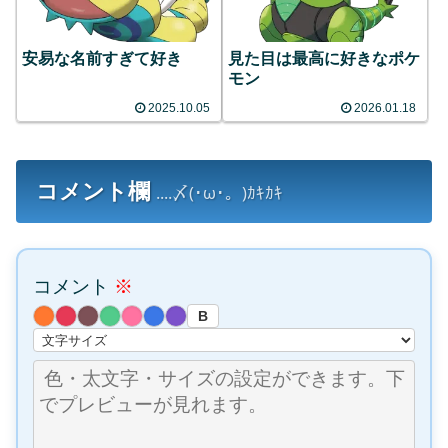
安易な名前すぎて好き
見た目は最高に好きなポケ
モン
2025.10.05
2026.01.18
コメント欄
....〆(･ω･。)ｶｷｶｷ
コメント
※
B