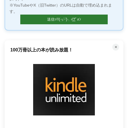
※YouTubeやX（旧Twitter）のURLは自動で埋め込まれま
す。
×
「聴く」読書で時間を有効活用