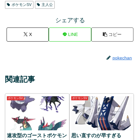
ポケモンSV
主人公
シェアする
X
LINE
コピー
pokechan
関連記事
ポケモンSV
ポケモンSV
速攻型のゴーストポケモン
思い直すのが早すぎる