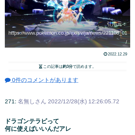
引用元：
https://www.pokemon.co.jp/ex/sv/ja/news/221108_01
/
2022.12.29
この記事は
約3分
で読めます。
0件のコメントがあります
271:
名無しさん
2022/12/28(水) 12:26:05.72
ドラゴンテラピって
何に使えばいいんだアレ