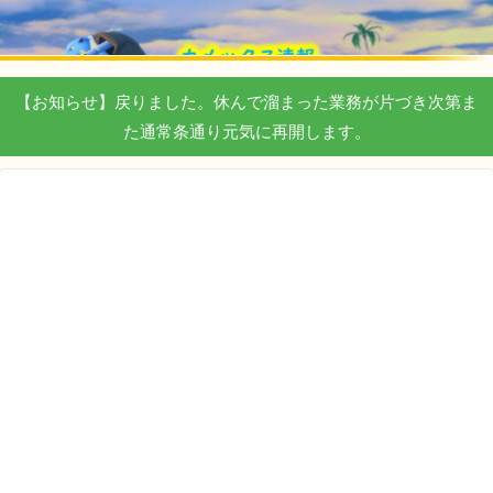
【お知らせ】戻りました。休んで溜まった業務が片づき次第ま
た通常条通り元気に再開します。