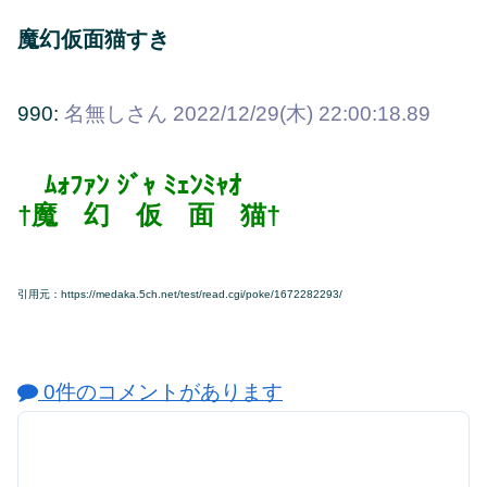
魔幻仮面猫すき
990:
名無しさん
2022/12/29(木) 22:00:18.89
ﾑｫﾌｧﾝ ｼﾞｬ ﾐｪﾝﾐｬｵ
†魔 幻 仮 面 猫†
引用元：https://medaka.5ch.net/test/read.cgi/poke/1672282293/
0件のコメントがあります