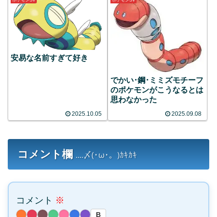
安易な名前すぎて好き
でかい･鋼･ミミズモチーフ
のポケモンがこうなるとは
思わなかった
2025.10.05
2025.09.08
コメント欄
....〆(･ω･。)ｶｷｶｷ
コメント
※
B