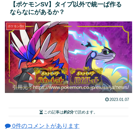
【ポケモンSV】タイプ以外で統一ぱ作る
ならなにがあるか？
ポケモンSV
引用元：https://www.pokemon.co.jp/ex/sv/ja/news/
2023.01.07
この記事は
約2分
で読めます。
0件のコメントがあります