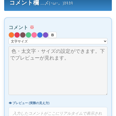
コメント欄
....〆(･ω･。)ｶｷｶｷ
コメント
※
B
👁️ プレビュー (実際の見え方)
入力したコメントがここにリアルタイムで表示され