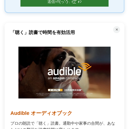
×
「聴く」読書で時間を有効活用
Audible オーディオブック
プロの朗読で「聴く」読書。通勤中や家事の合間が、あな