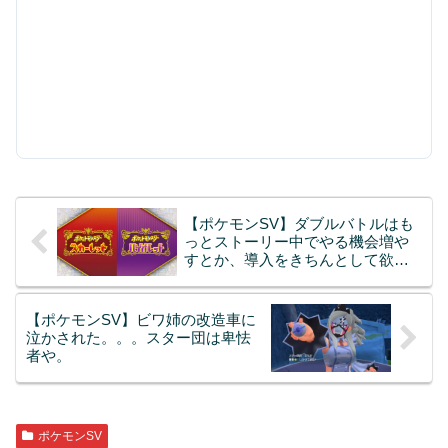
【ポケモンSV】ダブルバトルはも
っとストーリー中でやる機会増や
すとか、導入をきちんとして欲し
い。
【ポケモンSV】ビワ姉の改造車に
泣かされた。。。スター団は卑怯
者や。
ポケモンSV