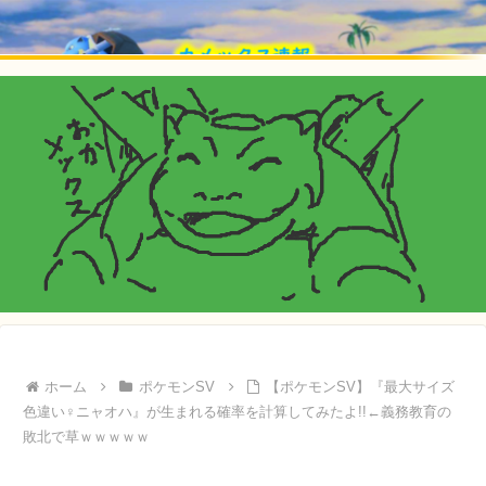
ホーム
ポケモンSV
【ポケモンSV】『最大サイズ
色違い♀ニャオハ』が生まれる確率を計算してみたよ!!←義務教育の
敗北で草ｗｗｗｗｗ