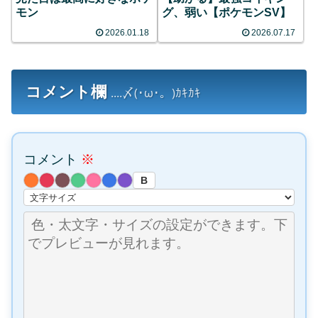
モン
グ、弱い【ポケモンSV】
2026.01.18
2026.07.17
コメント欄
....〆(･ω･。)ｶｷｶｷ
コメント
※
B