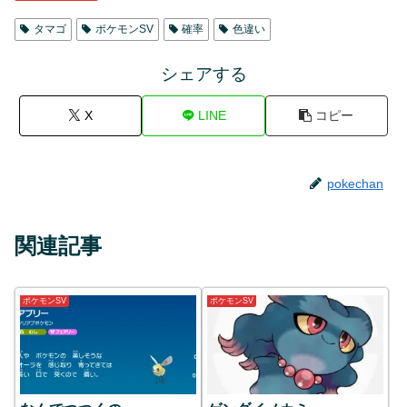
タマゴ
ポケモンSV
確率
色違い
シェアする
X
LINE
コピー
pokechan
関連記事
ポケモンSV
ポケモンSV