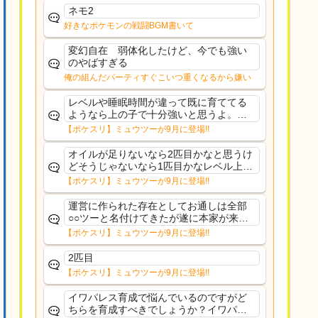
ネモ2
好きなポケモンの戦闘BGM書いて
変幻自在 弱体化したけど、今でも強い
のやばすぎる
俺の組んだパーティすぐこいつ重くなるから嫌い
レベルや睡眠時間が違って既に育ててる
ようなら上の子で十分強いと思うよ。ヒ
ーラーであれば常駐適正高いからおてぼ
【ポケスリ】ミュウツーが9月に登場!!
欲しいけど、イワパはカレー週かサラダ
週の補助がメインだし、金種入れてるな
オイルが足りないなら2匹目かなと思うけ
ら育て直す必要もない...
どそうじゃないなら1匹目かなレベル上げ
もしんどいし
【ポケスリ】ミュウツーが9月に登場!!
運営に作られた存在としてお通しは全部
○○ツーと名付けてきたが遂に本家が来て
しまった
【ポケスリ】ミュウツーが9月に登場!!
2匹目
【ポケスリ】ミュウツーが9月に登場!!
イワパレス育成で悩んでいるのですがど
ちらを育成すべきでしょうか？イワパレ