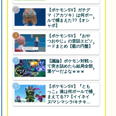
【ポケモンSV】ガチグ
マ（アカツキ）は何ボー
ルで捕まえた??【オシ
ャボ】
【ポケモンSV】『おや
つおやじ』の昔話エピソ
ードまとめ【藍の円盤】
【議論】ポケモン対戦っ
て突き詰めたら結局全部
運ゲーだよなｗｗｗ
【ポケモンSV】『とも
っこ』達は何ボールで捕
まえてる??【イイネイ
ヌ/マシマシラ/キチキギ
ス/オシャボ】