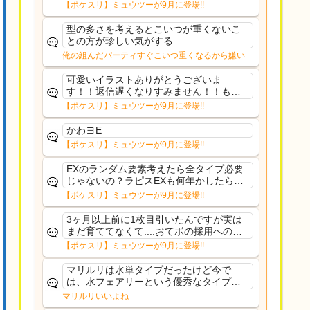
前に来るか分からんから、積む必要があ
【ポケスリ】ミュウツーが9月に登場!!
るミュウツーは使いにくくね？って思っ
た
型の多さを考えるとこいつが重くないこ
との方が珍しい気がする
俺の組んだパーティすぐこいつ重くなるから嫌い
可愛いイラストありがとうございま
す！！返信遅くなりすみません！！もう
少ししたら通常再開できます！
【ポケスリ】ミュウツーが9月に登場!!
かわヨE
【ポケスリ】ミュウツーが9月に登場!!
EXのランダム要素考えたら全タイプ必要
じゃないの？ラピスEXも何年かしたら来
るだろうし後から厳選したい育てたいっ
【ポケスリ】ミュウツーが9月に登場!!
て思ってもどうにもならないのがこのゲ
ームだしな
3ヶ月以上前に1枚目引いたんですが実は
まだ育ててなくて....おてボの採用への影
響は勉強になります。ありがとうござい
【ポケスリ】ミュウツーが9月に登場!!
ますオイルはだいぶ強めのABBレントラ
ーいて芋の方が不安なんで1枚目にしよう
マリルリは水単タイプだったけど今で
かなと思...
は、水フェアリーという優秀なタイプだ
な、後特性力持ちって見た目と全然違う
マリルリいいよね
な