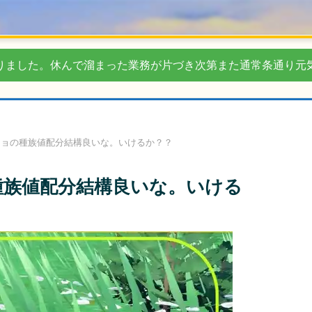
りました。休んで溜まった業務が片づき次第また通常条通り元
ジョの種族値配分結構良いな。いけるか？？
種族値配分結構良いな。いける