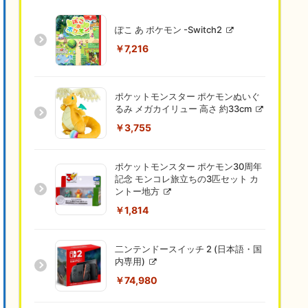
ぽこ あ ポケモン -Switch2
￥7,216
ポケットモンスター ポケモンぬいぐ
るみ メガカイリュー 高さ 約33cm
￥3,755
ポケットモンスター ポケモン30周年
記念 モンコレ旅立ちの3匹セット カ
ントー地方
￥1,814
二ンテンドースイッチ 2 (日本語・国
内専用)
￥74,980