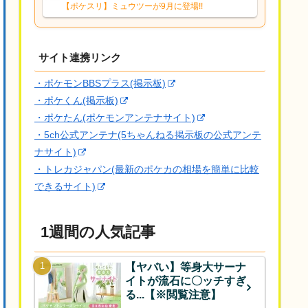
スは常駐だと思うのでスキル回数犠牲に
【ポケスリ】ミュウツーが9月に登場!!
してでもおてぼある方が良いのかなと思
っていますがどうでしょうか
サイト連携リンク
・ポケモンBBSプラス(掲示板)
・ポケくん(掲示板)
・ポケたん(ポケモンアンテナサイト)
・5ch公式アンテナ(5ちゃんねる掲示板の公式アンテ
ナサイト)
・トレカジャパン(最新のポケカの相場を簡単に比較
できるサイト)
1週間の人気記事
【ヤバい】等身大サーナ
イトが流石に〇ッチすぎ
る...【※閲覧注意】