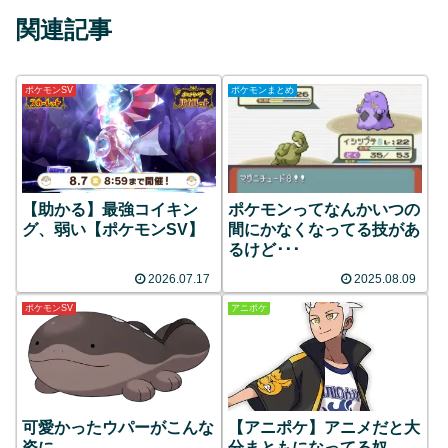
関連記事
ポケモンSV
ポケモンまとめ
【助かる】最強コイキン
ポケモンってなんかいつの
グ、弱い【ポケモンSV】
間にかなくなってる技があ
るけど･･･
2026.07.17
2025.08.09
ポケモンSV
アニポケ
可愛かったウパーがこんな
【アニポケ】アニメだと大
姿に…
分まともになってる奴