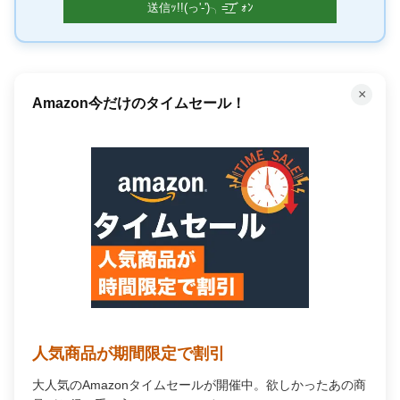
×
「聴く」読書で時間を有効活用
Audible オーディオブック
プロの朗読で「聴く」読書。通勤中や家事の合間が、あな