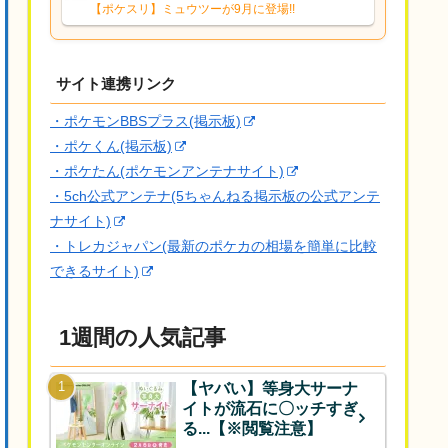
響は勉強になります。ありがとうござい
【ポケスリ】ミュウツーが9月に登場!!
ますオイルはだいぶ強めのABBレントラ
ーいて芋の方が不安なんで1枚目にしよう
かなと思...
サイト連携リンク
・ポケモンBBSプラス(掲示板)
・ポケくん(掲示板)
・ポケたん(ポケモンアンテナサイト)
・5ch公式アンテナ(5ちゃんねる掲示板の公式アンテ
ナサイト)
・トレカジャパン(最新のポケカの相場を簡単に比較
できるサイト)
1週間の人気記事
【ヤバい】等身大サーナ
イトが流石に〇ッチすぎ
る...【※閲覧注意】