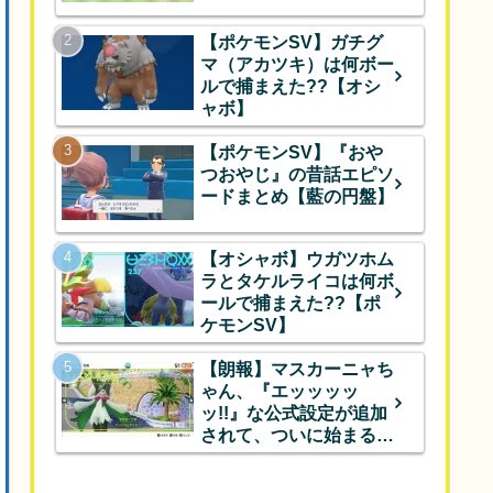
【ポケモンSV】ガチグ
マ（アカツキ）は何ボー
ルで捕まえた??【オシ
ャボ】
【ポケモンSV】『おや
つおやじ』の昔話エピソ
ードまとめ【藍の円盤】
【オシャボ】ウガツホム
ラとタケルライコは何ボ
ールで捕まえた??【ポ
ケモンSV】
【朗報】マスカーニャち
ゃん、『エッッッッ
ッ!!』な公式設定が追加
されて、ついに始まるｗ
ｗｗ