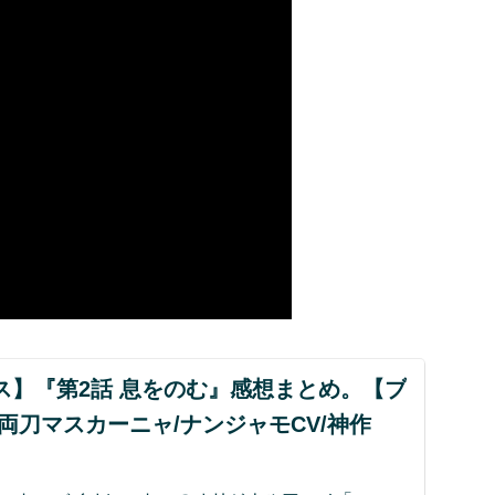
ス】『第2話 息をのむ』感想まとめ。【ブ
両刀マスカーニャ/ナンジャモCV/神作