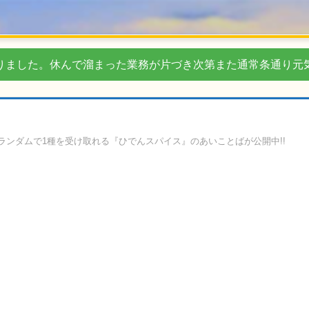
りました。休んで溜まった業務が片づき次第また通常条通り元
ランダムで1種を受け取れる『ひでんスパイス』のあいことばが公開中!!