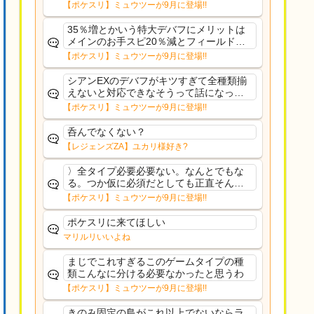
さえあんまり行ってないや
【ポケスリ】ミュウツーが9月に登場!!
35％増とかいう特大デバフにメリットは
メインのお手スピ20％減とフィールド効
果のみフェアリーノーマルとか引いたら
【ポケスリ】ミュウツーが9月に登場!!
まともに料理も作れないし終わり控えめ
に言ってカス
シアンEXのデバフがキツすぎて全種類揃
えないと対応できなそうって話になって
るわ
【ポケスリ】ミュウツーが9月に登場!!
呑んでなくない？
【レジェンズZA】ユカリ様好き?
〉全タイプ必要必要ない。なんとでもな
る。つか仮に必須だとしても正直そんな
もんに付き合う気は無い。運営は時間の
【ポケスリ】ミュウツーが9月に登場!!
リソースを甘く見すぎなのよ。ポケスリ
やったことないやろうなと思ってる。〉
ポケスリに来てほしい
ラピスEX最短二年後...
マリルリいいよね
まじでこれすぎるこのゲームタイプの種
類こんなに分ける必要なかったと思うわ
【ポケスリ】ミュウツーが9月に登場!!
きのみ固定の島がこれ以上でないならラ