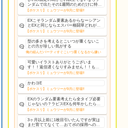
ンダムで出たその1週間のためだけに特定
のタイプにリソース割くのなんだかむな
【ポケスリ】ミュウツーが9月に登場!!
しい気がするわ出番がないってわけじゃ
ないから無駄ではないんだけど
EXこそランダム要素あるからなーシアン
とEXと同じならエスパー格闘草どれが事
前に来るか分からんから、積む必要があ
【ポケスリ】ミュウツーが9月に登場!!
るミュウツーは使いにくくね？って思っ
た
型の多さを考えるとこいつが重くないこ
との方が珍しい気がする
俺の組んだパーティすぐこいつ重くなるから嫌い
可愛いイラストありがとうございま
す！！返信遅くなりすみません！！もう
少ししたら通常再開できます！
【ポケスリ】ミュウツーが9月に登場!!
かわヨE
【ポケスリ】ミュウツーが9月に登場!!
EXのランダム要素考えたら全タイプ必要
じゃないの？ラピスEXも何年かしたら来
るだろうし後から厳選したい育てたいっ
【ポケスリ】ミュウツーが9月に登場!!
て思ってもどうにもならないのがこのゲ
ームだしな
3ヶ月以上前に1枚目引いたんですが実は
まだ育ててなくて....おてボの採用への影