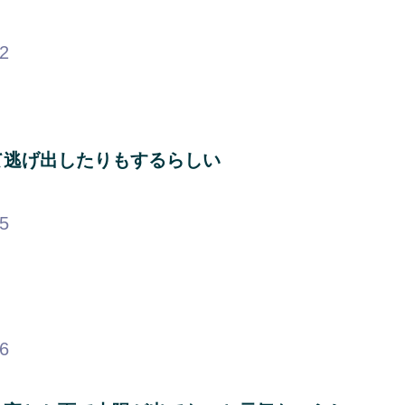
62
て逃げ出したりもするらしい
35
36