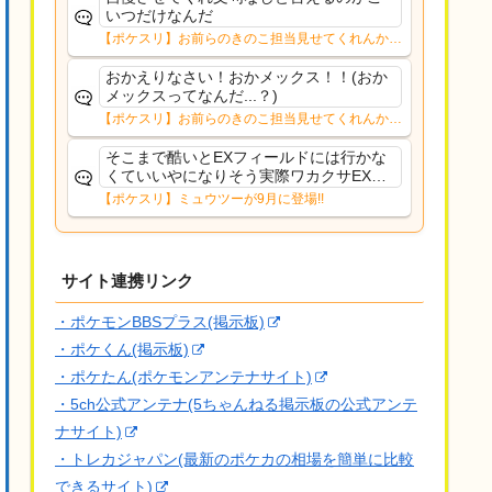
いつだけなんだ
【ポケスリ】お前らのきのこ担当見せてくれんか…
おかえりなさい！おかメックス！！(おか
メックスってなんだ...？)
【ポケスリ】お前らのきのこ担当見せてくれんか…
そこまで酷いとEXフィールドには行かな
くていいやになりそう実際ワカクサEXで
さえあんまり行ってないや
【ポケスリ】ミュウツーが9月に登場!!
サイト連携リンク
・ポケモンBBSプラス(掲示板)
・ポケくん(掲示板)
・ポケたん(ポケモンアンテナサイト)
・5ch公式アンテナ(5ちゃんねる掲示板の公式アンテ
ナサイト)
・トレカジャパン(最新のポケカの相場を簡単に比較
できるサイト)