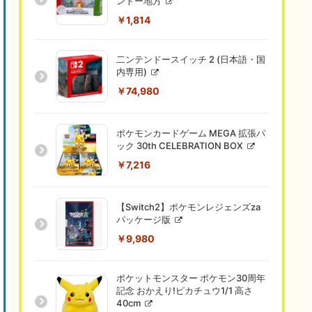
ントー地方
￥1,814
二ンテンドースイッチ 2 (日本語・国
内専用)
￥74,980
ポケモンカードゲーム MEGA 拡張パ
ック 30th CELEBRATION BOX
￥7,216
【Switch2】ポケモンレジェンズza
パッケージ版
￥9,980
ポケットモンスター ポケモン30周年
記念 おかえり!ピカチュウ1/1 高さ
40cm