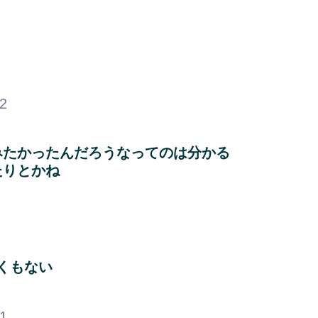
32
みたかったんだろうなってのは分かる
たりとかね
？
！
くもない
71