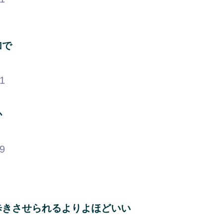
加で
81
か
79
ょ
歩きさせられるよりよほどいい