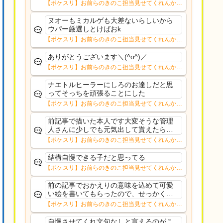
ケ前提なら日給98個で足りる量幸いラグ
【ポケスリ】お前らのきのこ担当見せてくれんか…
ラージ、バシャーモあたりがキノコ拾っ
てくる個体なら補助にはなる点か
ヌオーもミカルゲも大差ないらしいから
ウパー厳選しとけばおk
【ポケスリ】お前らのきのこ担当見せてくれんか…
ありがとうございます＼(^o^)／
【ポケスリ】お前らのきのこ担当見せてくれんか…
ナエトルヒーラーにしろのお達しだと思
ってそっちを頑張ることにした
【ポケスリ】お前らのきのこ担当見せてくれんか…
前記事で描いた本人です大変そうな管理
人さんに少しでも元気出して貰えたらと
ノリで描いたおかメックスだったので言
【ポケスリ】お前らのきのこ担当見せてくれんか…
及されると少し気恥ずかしいですが平常
通りに戻られたようで何よりですこれか
結構自慢できる子だと思ってる
らも更新楽しみにして...
【ポケスリ】お前らのきのこ担当見せてくれんか…
前の記事でおかえりの意味を込めて可愛
い絵を書いてもらったので、せっかくな
のでトップに飾ってみました。少しの間
【ポケスリ】お前らのきのこ担当見せてくれんか…
掲載しようかと思います。ようやく通常
更新できそうです。
自慢させてくれ文句なしと言えるのがこ