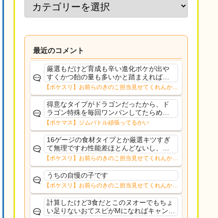
最近のコメント
厳選もだけど育成も辛い進化ポケが出や
すくかつ飴の量も多いかと踏まえれば、
寝顔の飴を倍にしても良いくらいだと思
【ポケスリ】お前らのきのこ担当見せてくれんか…
う
得意なタイプがドラゴンだったから、ド
ラゴン特殊を毎回ワンパンしてたらめち
ゃくちゃ感謝された。急所確定のオンパ
【ポケマス】ジムバトル頑張ってるかい
レードの中活躍してくれてサンキュー超
覚醒カキツバタ
16ゲージの食材タイプとか厳選キツすぎ
て無理ですわ性能差ほとんどないし、食
材タイプのスキルなら元気チャージの方
【ポケスリ】お前らのきのこ担当見せてくれんか…
が嬉しいからヌオーになるよね
うちの自慢の子です
【ポケスリ】お前らのきのこ担当見せてくれんか…
計算したけど3食だとこのヌオーでもちょ
い足りないおてスピがMになればキャンチ