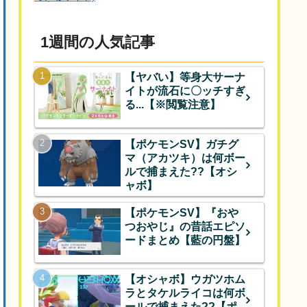
1週間の人気記事
【ヤバい】等身大サーナ
イトが流石に〇ッチすぎ
る...【※閲覧注意】
【ポケモンSV】ガチグ
マ（アカツキ）は何ボー
ルで捕まえた??【オシ
ャボ】
【ポケモンSV】『おや
つおやじ』の昔話エピソ
ードまとめ【藍の円盤】
【オシャボ】ウガツホム
ラとタケルライコは何ボ
ールで捕まえた??【ポ