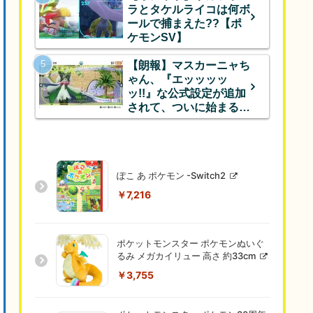
ラとタケルライコは何ボ
ールで捕まえた??【ポ
ケモンSV】
【朗報】マスカーニャち
ゃん、『エッッッッ
ッ!!』な公式設定が追加
されて、ついに始まるｗ
ｗｗ
ぽこ あ ポケモン -Switch2
￥7,216
ポケットモンスター ポケモンぬいぐ
るみ メガカイリュー 高さ 約33cm
￥3,755