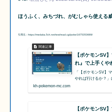
ほうふく、みちづれ、がむしゃら使える
引用元：https://medaka.5ch.net/test/read.cgi/poke/1675353689/
【ポケモンSV
れ』で上手くや
「【ポケモンSV】
やれば行けるか？」
kh-pokemon-mc.com
【ポケモンSV