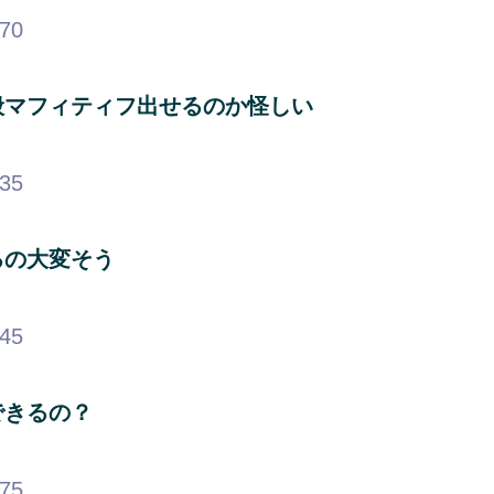
.70
般マフィティフ出せるのか怪しい
.35
るの大変そう
.45
できるの？
.75