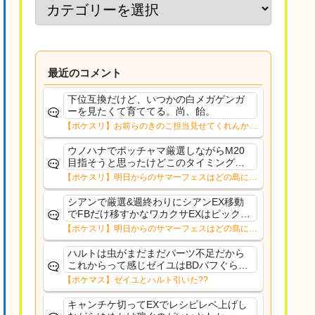
最近のコメント
下位互換だけど、いつかの白メガゲンガ
ーを見たくて育ててる。尚、飴。
【ポケスリ】お前らのきのこ担当見せてくれんか…
ウノハナでポッチャマ厳選しながらM20
目指そうと思ったけどこのタイミングで
目指す意味もないことに気づいたそれな
【ポケスリ】明日からのサマーフェスはどの島に行
ら10%デバフ受け入れてもリサexゆめか
く？？12日㈬からはNMD
け集めつつFB配れるワカクサEXの方がい
シアンで厳選&週終わりにシアンEX移動
いかな〜
でFBだけ移すかなワカクサEXはピックア
ップ出てくる確率低すぎるルチャブルも
【ポケスリ】明日からのサマーフェスはどの島に行
食材セレクトでそんなガチ性能でもない
く？？12日㈬からはNMD
からラピス行くほどでもないし
ハルトは虫がまだまだパーツ不足だから
これからって感じゼイユはBDバフぐらい
技1で配れるようにしてほしかった
【ポケマス】ゼイユとハルト引いた??
キャンチケ切ってEXでレシピレベ上げし