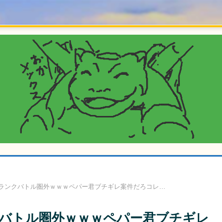
ランクバトル圏外ｗｗｗペパー君ブチギレ案件だろコレ…
バトル圏外ｗｗｗペパー君ブチギレ