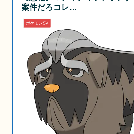
案件だろコレ…
ポケモンSV