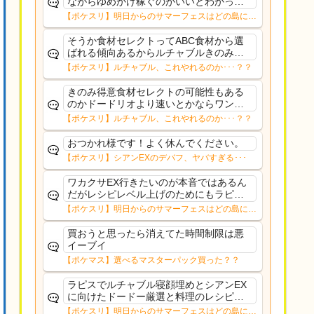
ながらゆめかけ稼ぐのがいいとわかって
るのだが、ルチャルブルごときに切るよ
【ポケスリ】明日からのサマーフェスはどの島に行
りデカヌチャン(きのバ)に期待してゆった
く？？12日㈬からはNMD
りトープ
そうか食材セレクトってABC食材から選
ばれる傾向あるからルチャブルきのみ得
意でもない限り挽回きついのか。肝心の
【ポケスリ】ルチャブル、これやれるのか･･･？？
ハーブミートジンジャーのAAA共はデバ
フ受けても強そうな面子だもんなぁ
きのみ得意食材セレクトの可能性もある
のかドードリオより速いとかならワンチ
ャン…？
【ポケスリ】ルチャブル、これやれるのか･･･？？
おつかれ様です！よく休んでください。
【ポケスリ】シアンEXのデバフ、ヤバすぎる･･･
ワカクサEX行きたいのが本音ではあるん
だがレシピレベル上げのためにもラピス
かもワカクサEXのデバフ受けながらのレ
【ポケスリ】明日からのサマーフェスはどの島に行
シピ上げってかなりストレス有るんよド
く？？12日㈬からはNMD
ードー厳選とルチャブル寝顔も取っとき
買おうと思ったら消えてた時間制限は悪
たいし
イーブイ
【ポケマス】選べるマスターパック買った？？
ラピスでルチャブル寝顔埋めとシアンEX
に向けたドードー厳選と料理のレシピレ
ベル上げシアンEXにFL移すかは考え中キ
【ポケスリ】明日からのサマーフェスはどの島に行