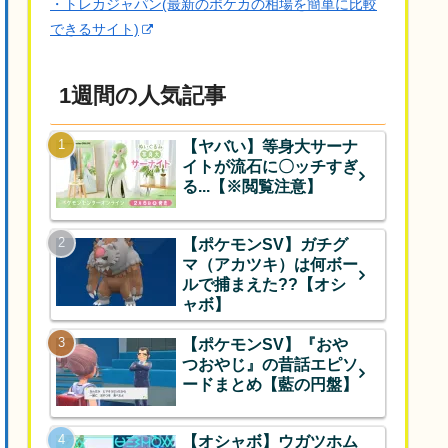
・トレカジャパン(最新のポケカの相場を簡単に比較
できるサイト)
1週間の人気記事
【ヤバい】等身大サーナ
イトが流石に〇ッチすぎ
る...【※閲覧注意】
【ポケモンSV】ガチグ
マ（アカツキ）は何ボー
ルで捕まえた??【オシ
ャボ】
【ポケモンSV】『おや
つおやじ』の昔話エピソ
ードまとめ【藍の円盤】
【オシャボ】ウガツホム