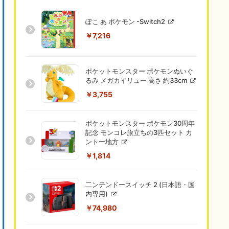
ぽこ あ ポケモン -Switch2
￥7,216
ポケットモンスター ポケモンぬいぐ
るみ メガカイリュー 高さ 約33cm
￥3,755
ポケットモンスター ポケモン30周年
記念 モンコレ旅立ちの3匹セット カ
ントー地方
￥1,814
二ンテンドースイッチ 2 (日本語・国
内専用)
￥74,980