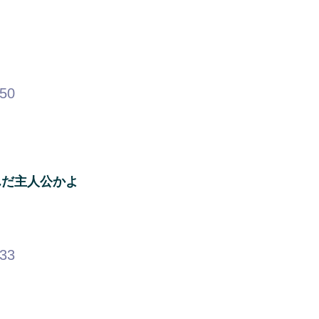
.50
んだ主人公かよ
.33