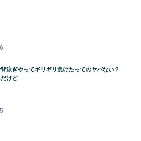
86
で背泳ぎやってギリギリ負けたってのヤバない？
んだけど
75