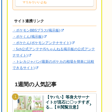
な、後特性力持ちって見た目と全然違う
マリルリいいよね
な
サイト連携リンク
・ポケモンBBSプラス(掲示板)
・ポケくん(掲示板)
・ポケたん(ポケモンアンテナサイト)
・5ch公式アンテナ(5ちゃんねる掲示板の公式アンテ
ナサイト)
・トレカジャパン(最新のポケカの相場を簡単に比較
できるサイト)
1週間の人気記事
【ヤバい】等身大サーナ
イトが流石に〇ッチすぎ
る...【※閲覧注意】