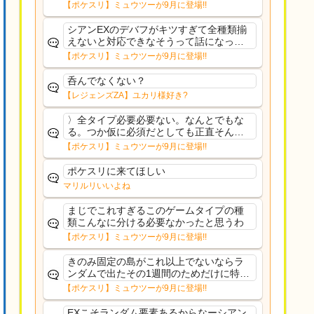
果のみフェアリーノーマルとか引いたら
【ポケスリ】ミュウツーが9月に登場!!
まともに料理も作れないし終わり控えめ
に言ってカス
シアンEXのデバフがキツすぎて全種類揃
えないと対応できなそうって話になって
るわ
【ポケスリ】ミュウツーが9月に登場!!
呑んでなくない？
【レジェンズZA】ユカリ様好き?
〉全タイプ必要必要ない。なんとでもな
る。つか仮に必須だとしても正直そんな
もんに付き合う気は無い。運営は時間の
【ポケスリ】ミュウツーが9月に登場!!
リソースを甘く見すぎなのよ。ポケスリ
やったことないやろうなと思ってる。〉
ポケスリに来てほしい
ラピスEX最短二年後...
マリルリいいよね
まじでこれすぎるこのゲームタイプの種
類こんなに分ける必要なかったと思うわ
【ポケスリ】ミュウツーが9月に登場!!
きのみ固定の島がこれ以上でないならラ
ンダムで出たその1週間のためだけに特定
のタイプにリソース割くのなんだかむな
【ポケスリ】ミュウツーが9月に登場!!
しい気がするわ出番がないってわけじゃ
ないから無駄ではないんだけど
EXこそランダム要素あるからなーシアン