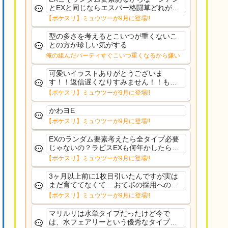
とEXと同じならエスパー格闘草どれが事
前に来るか分からんから、積む必要があ
【ポケスリ】ミュウツーが9月に登場!!
るミュウツーは使いにくくね？って思っ
た
型の多さを考えるとこいつが重くないこ
との方が珍しい気がする
俺の組んだパーティすぐこいつ重くなるから嫌い
可愛いイラストありがとうございま
す！！返信遅くなりすみません！！もう
少ししたら通常再開できます！
【ポケスリ】ミュウツーが9月に登場!!
かわヨE
【ポケスリ】ミュウツーが9月に登場!!
EXのランダム要素考えたら全タイプ必要
じゃないの？ラピスEXも何年かしたら来
るだろうし後から厳選したい育てたいっ
【ポケスリ】ミュウツーが9月に登場!!
て思ってもどうにもならないのがこのゲ
ームだしな
3ヶ月以上前に1枚目引いたんですが実は
まだ育ててなくて....おてボの採用への影
響は勉強になります。ありがとうござい
【ポケスリ】ミュウツーが9月に登場!!
ますオイルはだいぶ強めのABBレントラ
ーいて芋の方が不安なんで1枚目にしよう
マリルリは水単タイプだったけど今で
かなと思...
は、水フェアリーという優秀なタイプだ