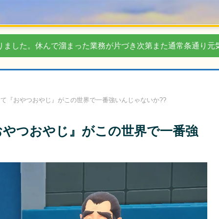
りました。休んで溜まった業務が片づき次第また通常条通り元
して『おやつおやじ』がこの世界で一番強いんじゃないか??
おやつおやじ』がこの世界で一番強