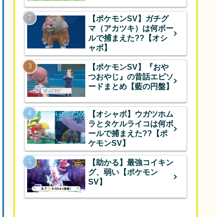
【ポケモンSV】ガチグ
マ（アカツキ）は何ボー
ルで捕まえた??【オシ
ャボ】
【ポケモンSV】『おや
つおやじ』の昔話エピソ
ードまとめ【藍の円盤】
【オシャボ】ウガツホム
ラとタケルライコは何ボ
ールで捕まえた??【ポ
ケモンSV】
【助かる】最強コイキン
グ、弱い【ポケモン
SV】